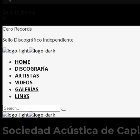
Back to the top
X
Cero Records
Sello Discográfico Independiente
HOME
DISCOGRAFÍA
ARTISTAS
VIDEOS
GALERÍAS
LINKS
Search
Type
for:
and
hit
enter
Sociedad Acústica de Capit