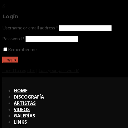
X
Login
Username or email address
*
Password
*
Remember me
I need to register
|
Lost your password?
X
HOME
DISCOGRAFÍA
ARTISTAS
VIDEOS
GALERÍAS
LINKS