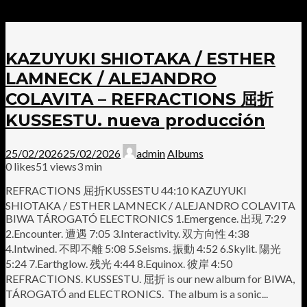
KAZUYUKI SHIOTAKA / ESTHER
LAMNECK / ALEJANDRO
COLAVITA – REFRACTIONS 屈折
KUSSESTU. nueva producción
25/02/2026
25/02/2026
admin
Albums
0
likes
51 views
3 min
REFRACTIONS 屈折KUSSESTU 44:10 KAZUYUKI
SHIOTAKA / ESTHER LAMNECK / ALEJANDRO COLAVITA
BIWA TÁROGATÓ ELECTRONICS 1.Emergence. 出現 7:29
2.Encounter. 遭遇 7:05 3.Interactivity. 双方向性 4:38
4.Intwined. 不即不離 5:08 5.Seisms. 振動 4:52 6.Skylit. 陽光
5:24 7.Earthglow. 残光 4:44 8.Equinox. 彼岸 4:50
REFRACTIONS. KUSSESTU. 屈折 is our new album for BIWA,
TÁROGATÓ and ELECTRONICS. The album is a sonic...