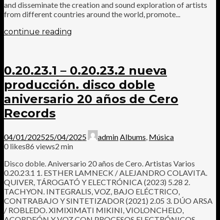
and disseminate the creation and sound exploration of artists
from different countries around the world, promote...
continue reading
0.20.23.1 – 0.20.23.2 nueva
producción. disco doble
aniversario 20 años de Cero
Records
04/01/2025
25/04/2025
admin
Albums
,
Música
0
likes
86 views
2 min
Disco doble. Aniversario 20 años de Cero. Artistas Varios
0.20.23.1 1. ESTHER LAMNECK / ALEJANDRO COLAVITA.
QUIVER, TÁROGATÓ Y ELECTRÓNICA (2023) 5.28 2.
TACHYON. INTEGRALIS, VOZ, BAJO ELÉCTRICO,
CONTRABAJO Y SINTETIZADOR (2021) 2.05 3. DÚO ARSA
/ ROBLEDO. XIMIXIMATI MIKINI, VIOLONCHELO,
ACORDEÓN Y VOZ CON PROCESOS ELECTRÓNICOS,