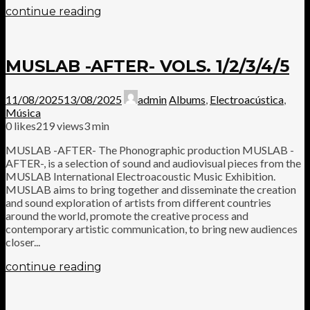
continue reading
MUSLAB -AFTER- VOLS. 1/2/3/4/5
11/08/2025
13/08/2025
admin
Albums
,
Electroacústica
,
Música
0
likes
219 views
3 min
MUSLAB -AFTER- The Phonographic production MUSLAB -
AFTER-, is a selection of sound and audiovisual pieces from the
MUSLAB International Electroacoustic Music Exhibition.
MUSLAB aims to bring together and disseminate the creation
and sound exploration of artists from different countries
around the world, promote the creative process and
contemporary artistic communication, to bring new audiences
closer...
continue reading