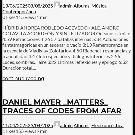
13/06/2025
08/08/2025
admin
Albums
,
Música
Contemporánea
0
likes
115 views
1 min
HÍBRID ANDREA ROBLEDO ACEVEDO / ALEJANDRO
COLAVITA ACORDEÓN Y SINTETIZADOR Océanos rítmicos
4:59 Refracciones 4:26 57 batallas internas 5:34 Actuaciones
fantasmagóricas en un escenario vacío 3:13 Remembranza en
la esencia de Vladislav Zolotariov. 4:50 Ricochet, resonancias y
tranquilidad 3:47 Introspección y diálogos interiores 2:56
Luces, sombras… aire 3:22 Últimas reflexiones y epílogo 6:32
Duración total....
continue reading
DANIEL MAYER _MATTERS_
TRACES OF CODES FROM AFAR
11/04/2025
23/04/2025
admin
Albums
,
Electroacústica
1
likes
155 views
9 min