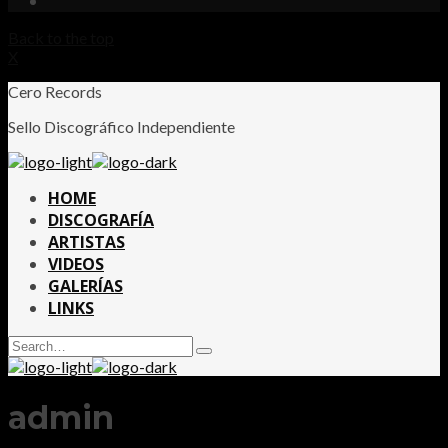
Back to the top
X
Cero Records
Sello Discográfico Independiente
HOME
DISCOGRAFÍA
ARTISTAS
VIDEOS
GALERÍAS
LINKS
Search
Type
for:
and
hit
enter
admin