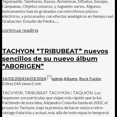
Teponaztle, Tambores, Kazoo, Armónicas, Silbatos, Sonajas,
Campanas, Objetos sonoros, y Juguetes varios. Algunos
instrumentos fueron grabados con micrófonos piezzo-
eléctricos, y procesados con efectos analógicos en tiempo real.
Grabación: Estudio de Piedra......
continue reading
TACHYON “TRIBUBEAT” nuevos
sencillos de su nuevo álbum
“ABORIGEN”
14/03/2024
14/03/2024
admin
Albums
,
Rock Fusión
0
likes
144 views
1 min
TACHYON. TRIBUBEAT TACHYON / TAQUIÓN. Los
taquiones son partículas que viajan más rápido que la luz.
Partiendo de esta idea, Alejandro Colavita funda en 2002, el
proyecto Tachyon, bajo la premisa de hacer música retro-
vintage futurista y actual, más allá de todo espacio temporal.