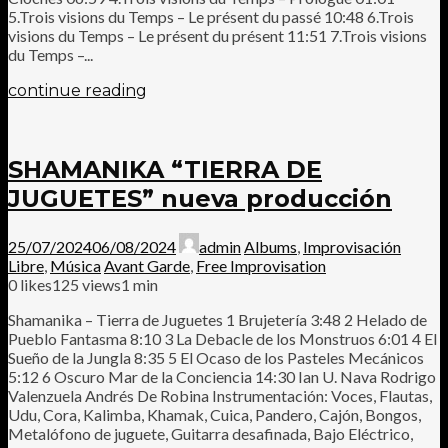
5.Trois visions du Temps – Le présent du passé 10:48 6.Trois
visions du Temps – Le présent du présent 11:51 7.Trois visions
du Temps –...
continue reading
SHAMANIKA “TIERRA DE
JUGUETES” nueva producción
25/07/2024
06/08/2024
admin
Albums
,
Improvisación
Libre
,
Música
Avant Garde
,
Free Improvisation
0
likes
125 views
1 min
Shamanika – Tierra de Juguetes 1 Brujetería 3:48 2 Helado de
Pueblo Fantasma 8:10 3 La Debacle de los Monstruos 6:01 4 El
Sueño de la Jungla 8:35 5 El Ocaso de los Pasteles Mecánicos
5:12 6 Oscuro Mar de la Conciencia 14:30 Ian U. Nava Rodrigo
Valenzuela Andrés De Robina Instrumentación: Voces, Flautas,
Udu, Cora, Kalimba, Khamak, Cuica, Pandero, Cajón, Bongos,
Metalófono de juguete, Guitarra desafinada, Bajo Eléctrico,