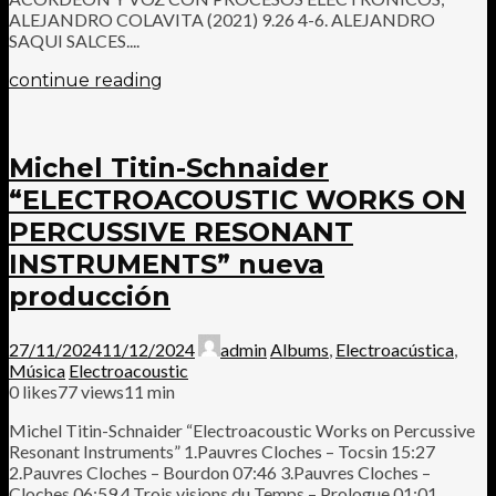
ALEJANDRO COLAVITA (2021) 9.26 4-6. ALEJANDRO
SAQUI SALCES....
continue reading
Michel Titin-Schnaider
“ELECTROACOUSTIC WORKS ON
PERCUSSIVE RESONANT
INSTRUMENTS” nueva
producción
27/11/2024
11/12/2024
admin
Albums
,
Electroacústica
,
Música
Electroacoustic
0
likes
77 views
11 min
Michel Titin-Schnaider “Electroacoustic Works on Percussive
Resonant Instruments” 1.Pauvres Cloches – Tocsin 15:27
2.Pauvres Cloches – Bourdon 07:46 3.Pauvres Cloches –
Cloches 06:59 4.Trois visions du Temps – Prologue 01:01