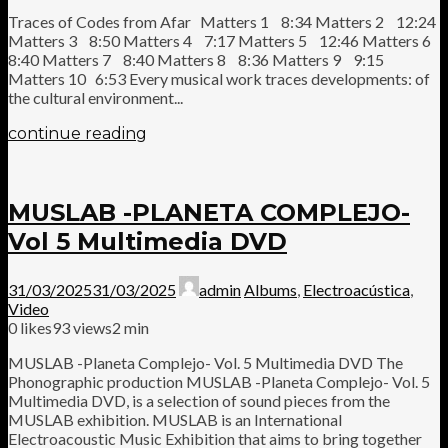
Traces of Codes from Afar Matters 1 8:34 Matters 2 12:24
Matters 3 8:50 Matters 4 7:17 Matters 5 12:46 Matters 6
8:40 Matters 7 8:40 Matters 8 8:36 Matters 9 9:15
Matters 10 6:53 Every musical work traces developments: of
the cultural environment...
continue reading
MUSLAB -PLANETA COMPLEJO-
Vol 5 Multimedia DVD
31/03/2025
31/03/2025
admin
Albums
,
Electroacústica
,
Video
0
likes
93 views
2 min
MUSLAB -Planeta Complejo- Vol. 5 Multimedia DVD The
Phonographic production MUSLAB -Planeta Complejo- Vol. 5
Multimedia DVD, is a selection of sound pieces from the
MUSLAB exhibition. MUSLAB is an International
Electroacoustic Music Exhibition that aims to bring together