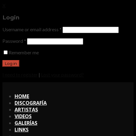
X
Login
Username or email address
*
Password
*
Remember me
I need to register
|
Lost your password?
X
HOME
DISCOGRAFÍA
ARTISTAS
VIDEOS
GALERÍAS
LINKS