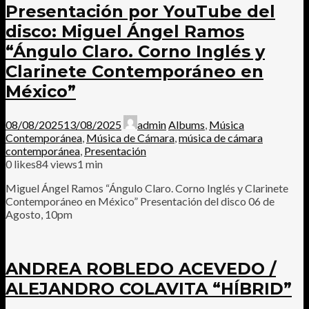
Presentación por YouTube del
disco: Miguel Ángel Ramos
“Ángulo Claro. Corno Inglés y
Clarinete Contemporáneo en
México”
08/08/2025
13/08/2025
admin
Albums
,
Música
Contemporánea
,
Música de Cámara
,
música de cámara
contemporánea
,
Presentación
0
likes
84 views
1 min
Miguel Ángel Ramos “Ángulo Claro. Corno Inglés y Clarinete
Contemporáneo en México” Presentación del disco 06 de
Agosto, 10pm
ANDREA ROBLEDO ACEVEDO /
ALEJANDRO COLAVITA “HÍBRID”