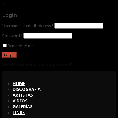
X
Login
Username or email address
*
Password
*
Remember me
I need to register
|
Lost your password?
X
HOME
DISCOGRAFÍA
ARTISTAS
VIDEOS
GALERÍAS
LINKS