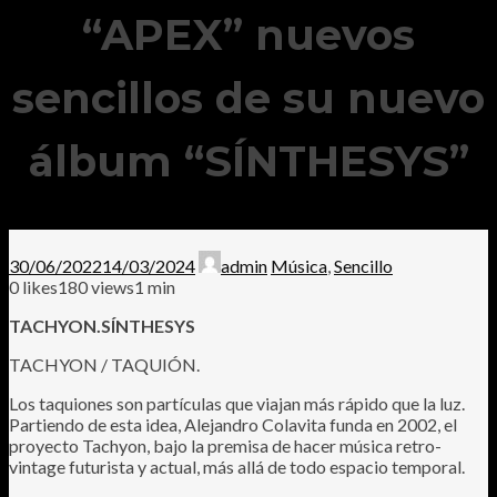
“APEX” nuevos
sencillos de su nuevo
álbum “SÍNTHESYS”
30/06/2022
14/03/2024
admin
Música
,
Sencillo
0
likes
180 views
1 min
TACHYON.
SÍNTHESYS
TACHYON / TAQUIÓN.
Los taquiones son partículas que viajan más rápido que la luz.
Partiendo de esta idea, Alejandro Colavita funda en 2002, el
proyecto Tachyon, bajo la premisa de hacer música retro-
vintage futurista y actual, más allá de todo espacio temporal.