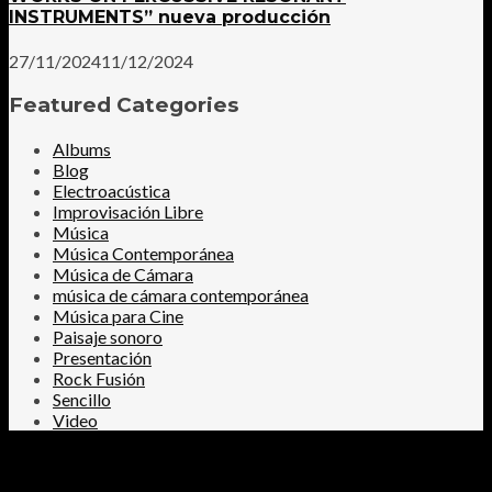
INSTRUMENTS” nueva producción
27/11/2024
11/12/2024
Featured Categories
Albums
Blog
Electroacústica
Improvisación Libre
Música
Música Contemporánea
Música de Cámara
música de cámara contemporánea
Música para Cine
Paisaje sonoro
Presentación
Rock Fusión
Sencillo
Video