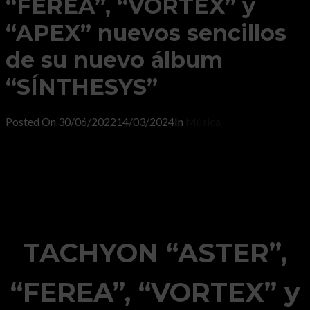
“FEREA”, “VORTEX” y
“APEX” nuevos sencillos
de su nuevo álbum
“SÍNTHESYS”
Posted On
30/06/2022
14/03/2024
In
Música
TACHYON “ASTER”,
“FEREA”, “VORTEX” y