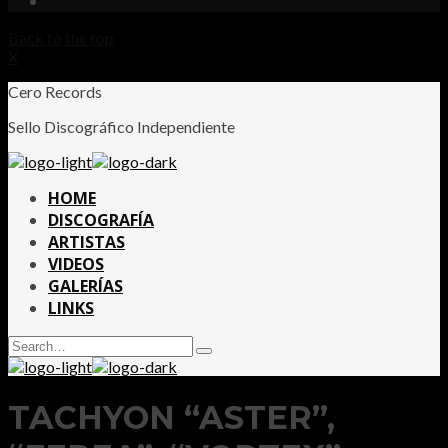
Back to the top
X
Cero Records
Sello Discográfico Independiente
HOME
DISCOGRAFÍA
ARTISTAS
VIDEOS
GALERÍAS
LINKS
Search
Type
for:
and
hit
enter
TACHYON “ASTER”,