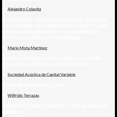
by
Alejandro Colavita
Mario Mota – Museo De Ruidos, Lupanar
De Sonidos. Una Arqueología Del Paisaje
Sonoro De La Cuenca Y La Ciudad De
México. La Villa De Guadalupe.
by
Mario Mota Martínez
Sociedad Acústica de Capital Variable –
Ecos de un Sonido Colectivo Vol.1
by
Sociedad Acústica de Capital Variable
Wilfrido Terrazas – Ítaca
by
Wilfrido Terrazas
Tetraktys Guitar Quartet – Per suonare a
quattro