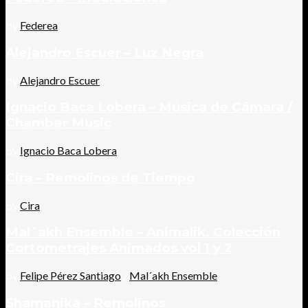
by
Federea
Alejandro Escuer – Luz Negra
by
Alejandro Escuer
Ignacio Baca Lobera – Música de Cámara /
Chamber Music
by
Ignacio Baca Lobera
Cira – Remolinos de Tiempo
by
Cira
Mal´akh Ensemble – Animalik. Colección
Cortometrajes Animados vol 1 y 2
by
Felipe Pérez Santiago
/
Mal´akh Ensemble
Shamanika – Remolinos