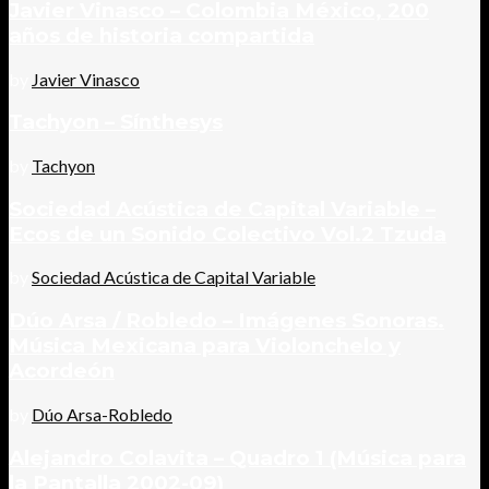
Javier Vinasco – Colombia México, 200
años de historia compartida
by
Javier Vinasco
Tachyon – Sínthesys
by
Tachyon
Sociedad Acústica de Capital Variable –
Ecos de un Sonido Colectivo Vol.2 Tzuda
by
Sociedad Acústica de Capital Variable
Dúo Arsa / Robledo – Imágenes Sonoras.
Música Mexicana para Violonchelo y
Acordeón
by
Dúo Arsa-Robledo
Alejandro Colavita – Quadro 1 (Música para
la Pantalla 2002-09)