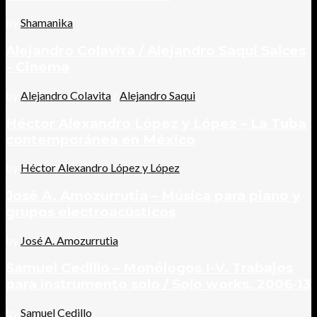
by
Shamanika
Alejandro Colavita / Alejandro Saqui Salces
– Cinema
by
Alejandro Colavita
/
Alejandro Saqui
Héctor Alexandro López y López – La Tuba
contemporánea en México
by
Héctor Alexandro López y López
José A. Amozurrutia – Música para piano y
grupos electroacústicos
by
José A. Amozurrutia
Samuel Cedillo – Monólogos I-V. Trabajos
para instrumento solo / Solo works. 2006-13
by
Samuel Cedillo