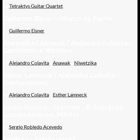
by
Tetraktys Guitar Quartet
Guillermo Eisner – Música de Barrio
by
Guillermo Eisner
Niwetzika / Anawak / Alejandro Colavita –
Caminando a Wirikuta
by
Alejandro Colavita
/
Anawak
/
Niwetzika
Esther Lamneck / Alejandro Colavita –
Trasfigurazioni
by
Alejandro Colavita
/
Esther Lamneck
Sergio Robledo Acevedo – El Acordeón
Contemporáneo. México
by
Sergio Robledo Acevedo
Federea – Irradiaciones