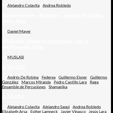
by
Alejandro Colavita
/
Andrea Robledo
Daniel Mayer _Matters_ Traces of Codes
from Afar
by
Daniel Mayer
MUSLAB -Planeta Complejo- Vol. 5
Multimedia DVD
by
MUSLAB
0.20.23.2
by
Andrés De Robina
/
Federea
/
Guillermo Eisner
/
Guillermo
González
/
Marcos Miranda
/
Pedro Castillo Lara
/
Raga
Ensamble de Percusiones
/
Shamanika
0.20.23.1
by
Alejandro Colavita
/
Alejandro Saqui
/
Andrea Robledo
/
Elizabeth Arsa
/
Esther Lamneck
/
Javier Vinasco
/
Jesús Lara