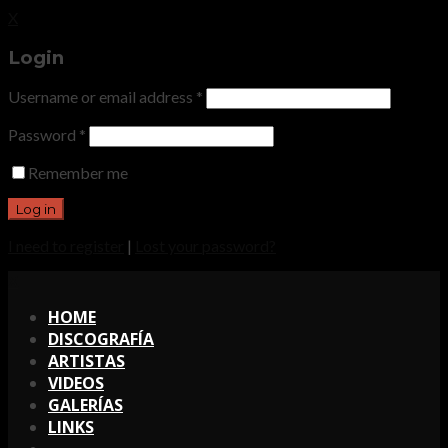
X
Login
Username or email address
*
Password
*
Remember me
I need to register
|
Lost your password?
X
HOME
DISCOGRAFÍA
ARTISTAS
VIDEOS
GALERÍAS
LINKS