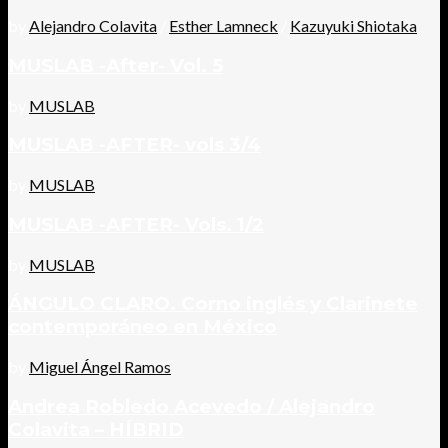
by
Alejandro Colavita
/
Esther Lamneck
/
Kazuyuki Shiotaka
MUSLAB -After- Vol. 5
by
MUSLAB
MUSLAB -AFTER- vols 3/4
by
MUSLAB
MUSLAB -AFTER- Vols. 1/2
by
MUSLAB
ÁNGULO CLARO. Corno inglés y Clarinete
contemporáneo en México
by
Miguel Ángel Ramos
Andrea Robledo Acevedo / Alejandro
Colavita – HÍBRID