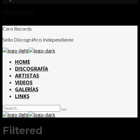
Back to the top
X
Cero Records
Sello Discográfico Independiente
HOME
DISCOGRAFÍA
ARTISTAS
VIDEOS
GALERÍAS
LINKS
Search
Type
for:
and
hit
enter
Filtered