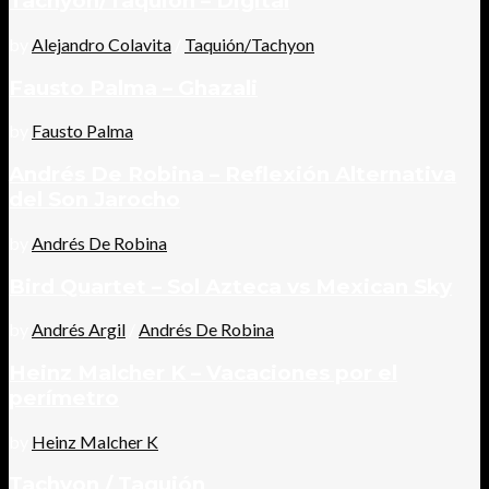
Tachyon/Taquión – Digital
by
Alejandro Colavita
/
Taquión/Tachyon
Fausto Palma – Ghazali
by
Fausto Palma
Andrés De Robina – Reflexión Alternativa
del Son Jarocho
by
Andrés De Robina
Bird Quartet – Sol Azteca vs Mexican Sky
by
Andrés Argil
/
Andrés De Robina
Heinz Malcher K – Vacaciones por el
perímetro
by
Heinz Malcher K
Tachyon / Taquión