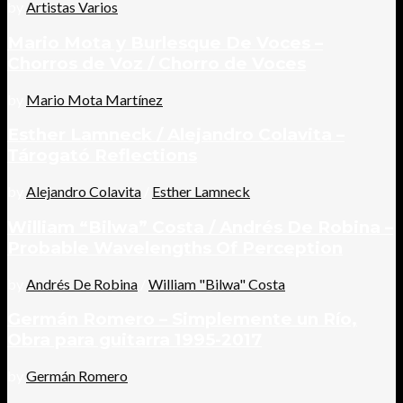
by
Artistas Varios
Mario Mota y Burlesque De Voces –
Chorros de Voz / Chorro de Voces
by
Mario Mota Martínez
Esther Lamneck / Alejandro Colavita –
Tárogató Reflections
by
Alejandro Colavita
/
Esther Lamneck
William “Bilwa” Costa / Andrés De Robina –
Probable Wavelengths Of Perception
by
Andrés De Robina
/
William "Bilwa" Costa
Germán Romero – Simplemente un Río,
Obra para guitarra 1995-2017
by
Germán Romero