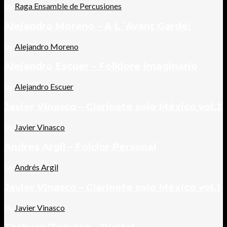
by
Raga Ensamble de Percusiones
Alejandro Moreno – A L´Avant Garde!
by
Alejandro Moreno
Alejandro Escuer – Folklore Imaginario
by
Alejandro Escuer
Javier Vinasco – Clarinete solo México vol.2
by
Javier Vinasco
Andrés Argil – Folclor Personal
by
Andrés Argil
Javier Vinasco – Clarinete solo México vol.1
by
Javier Vinasco