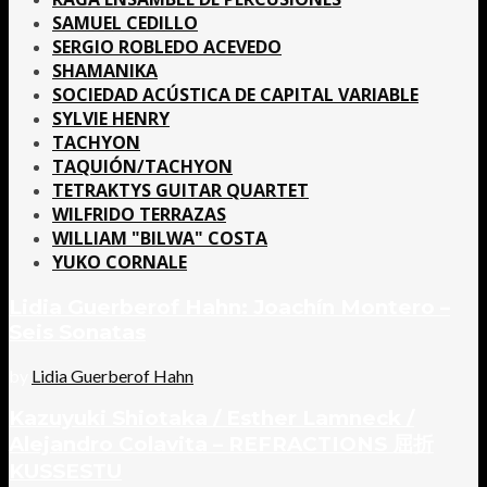
SAMUEL CEDILLO
SERGIO ROBLEDO ACEVEDO
SHAMANIKA
SOCIEDAD ACÚSTICA DE CAPITAL VARIABLE
SYLVIE HENRY
TACHYON
TAQUIÓN/TACHYON
TETRAKTYS GUITAR QUARTET
WILFRIDO TERRAZAS
WILLIAM "BILWA" COSTA
YUKO CORNALE
Lidia Guerberof Hahn: Joachín Montero –
Seis Sonatas
by
Lidia Guerberof Hahn
Kazuyuki Shiotaka / Esther Lamneck /
Alejandro Colavita – REFRACTIONS 屈折
KUSSESTU