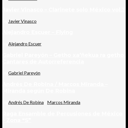
Javier Vinasco – Clarinete solo México vol.3
by
Javier Vinasco
Alejandro Escuer – Flying
by
Alejandro Escuer
Gabriel Pareyón – Getho xa’ñekua ra getho.
Cantares de Autorreferencia
by
Gabriel Pareyón
Andrés De Robina / Marcos Miranda –
Miranda según De Robina
by
Andrés De Robina
/
Marcos Miranda
Raga Ensamble de Percusiones de México
– Zona “S”