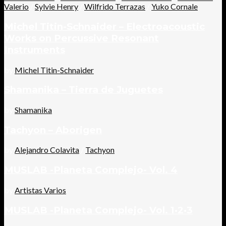
Valerio
/
Sylvie Henry
/
Wilfrido Terrazas
/
Yuko Cornale
Michel Titin-Schnaider – Electroacoustic
Works on Percussive Resonant
Instruments
by
Michel Titin-Schnaider
Shamanika – Tierra de Juguetes
by
Shamanika
Tachyon – Aborigen
by
Alejandro Colavita
/
Tachyon
MUSLAB -Planeta Complejo- Vol. 4
by
Artistas Varios
MUSLAB -Planeta Complejo- Vol. 1·2·3