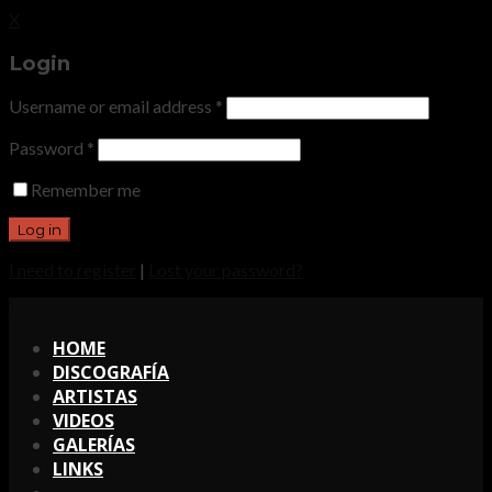
X
Login
Username or email address
*
Password
*
Remember me
I need to register
|
Lost your password?
X
HOME
DISCOGRAFÍA
ARTISTAS
VIDEOS
GALERÍAS
LINKS