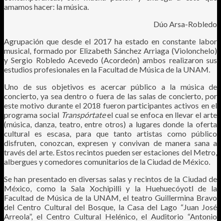
amamos hacer: la música.
Dúo Arsa-Robledo
Agrupación que desde el 2017 ha estado en constante labor
musical, formado por Elizabeth Sánchez Arriaga (Violonchelo)
y Sergio Robledo Acevedo (Acordeón) ambos realizaron sus
estudios profesionales en la Facultad de Música de la UNAM.
Uno de sus objetivos es acercar público a la música de
concierto, ya sea dentro o fuera de las salas de concierto, por
este motivo durante el 2018 fueron participantes activos en el
programa social
Transpórtate
el cual se enfoca en llevar el arte
(música, danza, teatro, entre otros) a lugares donde la oferta
cultural es escasa, para que tanto artistas como público
disfruten, conozcan, expresen y convivan de manera sana a
través del arte. Estos recintos pueden ser estaciones del Metro,
albergues y comedores comunitarios de la Ciudad de México.
Se han presentado en diversas salas y recintos de la Ciudad de
México, como la Sala Xochipilli y la Huehuecóyotl de la
Facultad de Música de la UNAM, el teatro Guillermina Bravo
del Centro Cultural del Bosque, la Casa del Lago “Juan José
Arreola”, el Centro Cultural Helénico, el Auditorio “Antonio