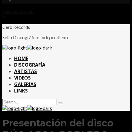
Back to the top
X
Cero Records
Sello Discográfico Independiente
HOME
DISCOGRAFÍA
ARTISTAS
VIDEOS
GALERÍAS
LINKS
Search
Type
for:
and
hit
enter
Presentación del disco