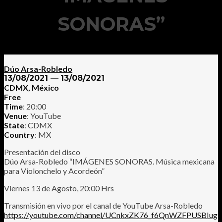
SONORAS”
Dúo Arsa-Robledo
13/08/2021
—
13/08/2021
CDMX, México
Free
Time
: 20:00
Venue
: YouTube
State
: CDMX
Country
: MX
Presentación del disco
Dúo Arsa-Robledo “IMÁGENES SONORAS. Música mexicana
para Violonchelo y Acordeón”
Viernes 13 de Agosto, 20:00 Hrs
Transmisión en vivo por el canal de YouTube Arsa-Robledo
https://youtube.com/channel/UCnkxZK76_f6QnWZFPUSBIug