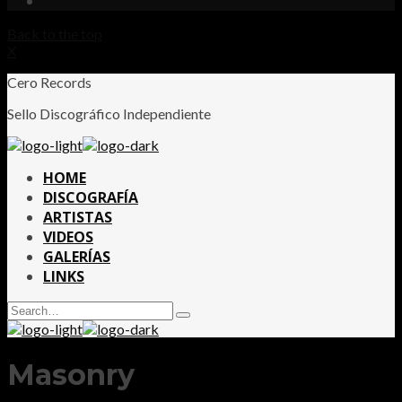
Back to the top
X
Cero Records
Sello Discográfico Independiente
HOME
DISCOGRAFÍA
ARTISTAS
VIDEOS
GALERÍAS
LINKS
Search
Type
for:
and
hit
enter
Masonry