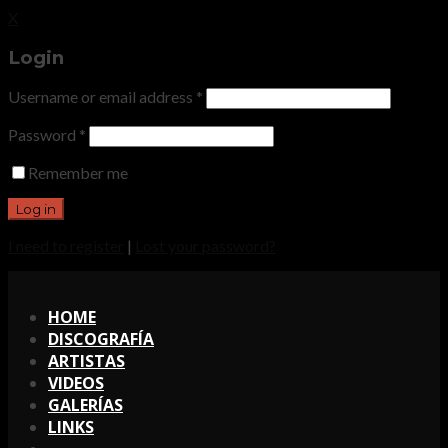
X
Login
Username or email address
*
Password
*
Remember me
I need to register
|
Lost your password?
X
HOME
DISCOGRAFÍA
ARTISTAS
VIDEOS
GALERÍAS
LINKS