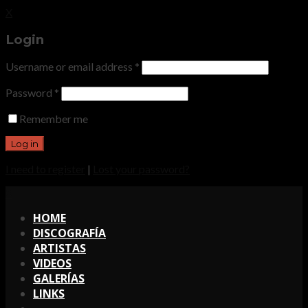
X
Login
Username or email address
*
Password
*
Remember me
I need to register
|
Lost your password?
X
HOME
DISCOGRAFÍA
ARTISTAS
VIDEOS
GALERÍAS
LINKS