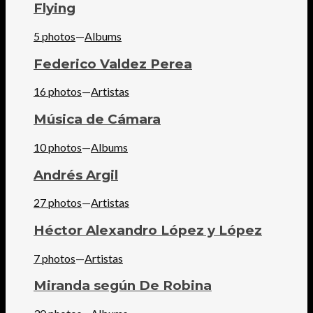
Flying
5 photos
—
Albums
Federico Valdez Perea
16 photos
—
Artistas
Música de Cámara
10 photos
—
Albums
Andrés Argil
27 photos
—
Artistas
Héctor Alexandro López y López
7 photos
—
Artistas
Miranda según De Robina