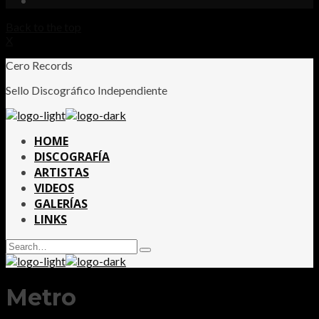
Back to the top
X
Cero Records
Sello Discográfico Independiente
HOME
DISCOGRAFÍA
ARTISTAS
VIDEOS
GALERÍAS
LINKS
Search
Type
for:
and
hit
enter
Metro