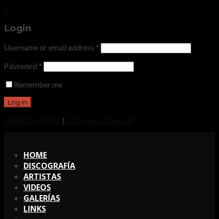
X
Login
Username or email address
*
Password
*
Remember me
I need to register
|
Lost your password?
X
HOME
DISCOGRAFÍA
ARTISTAS
VIDEOS
GALERÍAS
LINKS