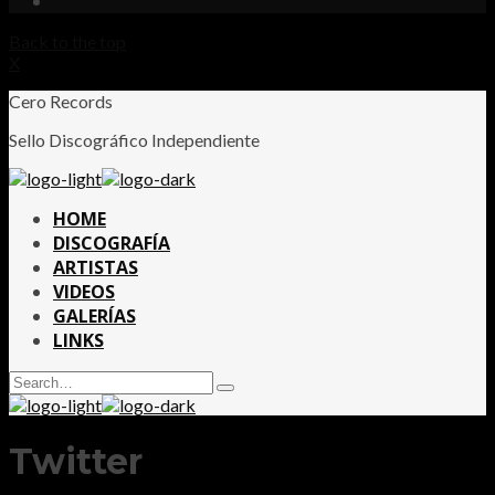
Back to the top
X
Cero Records
Sello Discográfico Independiente
HOME
DISCOGRAFÍA
ARTISTAS
VIDEOS
GALERÍAS
LINKS
Search
Type
for:
and
hit
enter
Twitter