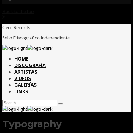
Back to the top
X
Cero Records
Sello Discográfico Independiente
HOME
DISCOGRAFÍA
ARTISTAS
VIDEOS
GALERÍAS
LINKS
Search
Type
for:
and
hit
enter
Typography