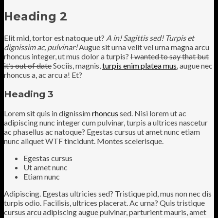
Heading 2
Elit mid, tortor est natoque ut?
A in! Sagittis sed! Turpis et
dignissim ac, pulvinar!
Augue sit urna velit vel urna magna arcu
rhoncus integer, ut mus dolor a turpis?
I wanted to say that but
it’s out of date
Sociis, magnis,
turpis enim platea mus
, augue nec
rhoncus a, ac arcu a! Et?
Heading 3
Lorem sit quis in dignissim
rhoncus
sed. Nisi lorem ut ac
adipiscing nunc integer cum pulvinar, turpis a ultrices nascetur
ac phasellus ac natoque? Egestas cursus ut amet nunc etiam
nunc aliquet
WTF
tincidunt. Montes scelerisque.
Egestas cursus
Ut amet nunc
Etiam nunc
A
dipiscing. Egestas ultricies sed? Tristique pid, mus non nec dis
turpis odio. Facilisis, ultrices placerat. Ac urna? Quis tristique
cursus arcu adipiscing augue pulvinar, parturient mauris, amet