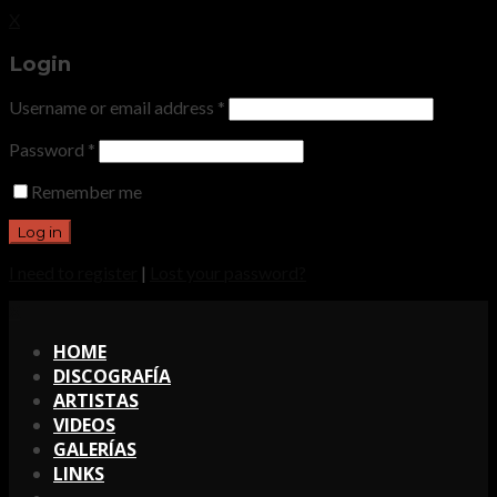
X
Login
Username or email address
*
Password
*
Remember me
I need to register
|
Lost your password?
X
HOME
DISCOGRAFÍA
ARTISTAS
VIDEOS
GALERÍAS
LINKS