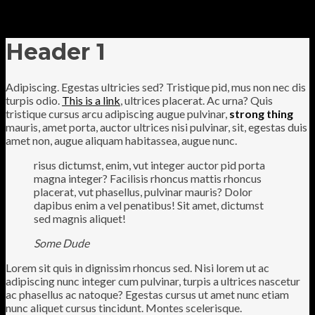
Header 1
Adipiscing. Egestas ultricies sed? Tristique pid, mus non nec dis
turpis odio.
This is a link
, ultrices placerat. Ac urna? Quis
tristique cursus arcu adipiscing augue pulvinar,
strong thing
mauris, amet porta, auctor ultrices nisi pulvinar, sit, egestas duis
amet non, augue aliquam habitassea, augue nunc.
risus dictumst, enim, vut integer auctor pid porta
magna integer? Facilisis rhoncus mattis rhoncus
placerat, vut phasellus, pulvinar mauris? Dolor
dapibus enim a vel penatibus! Sit amet, dictumst
sed magnis aliquet!
Some Dude
L
orem sit quis in dignissim rhoncus sed. Nisi lorem ut ac
adipiscing nunc integer cum pulvinar, turpis a ultrices nascetur
ac phasellus ac natoque? Egestas cursus ut amet nunc etiam
nunc aliquet cursus tincidunt. Montes scelerisque.