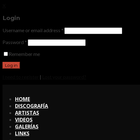
X
Login
Username or email address
*
Password
*
Remember me
I need to register
|
Lost your password?
X
HOME
DISCOGRAFÍA
ARTISTAS
VIDEOS
GALERÍAS
LINKS