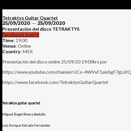
Tetraktys Guitar Quartet
25/09/2020
—
25/09/2020
Presentación del disco TETRAKTYS
facebook event
Time
: 19:00
Venue
: Online
Country
: MEX
Presentación del disco online 25/09/20 19:00hrs por
https://www.youtube.com/channel/UCo-4WVxF1aieSgF7gL6f
https://www.facebook.com/TetraktysGuitarQuartet
Tetraktys guitar quartet
Miguel Ángel Rivera Bedolla
Luis Enrique Estrada Fernández