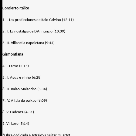
Concierto Itálico
1. I. Las predicciones de Italo Calvino (12:11)
2. II. La nostalgia de D’Annunzio (10:39)
3. III. Villanella napoletana (9:44)
Gismontiana
4. I. Frevo (5:15)
5. II. Agua e vinho (6:28)
6. III. Baiao Malandro (5:34)
7. IV. A fala da paixao (8:09)
8. V. Cadenza (4:31)
9. VI. Loro (5:14)
*Obra dedicada a Tetraktys Guitar Quartet