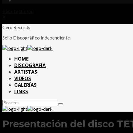
Back to the top
X
Cero Records
Sello Discográfico Independiente
HOME
DISCOGRAFÍA
ARTISTAS
VIDEOS
GALERÍAS
LINKS
Search
Type
for:
and
hit
enter
Presentación del disco T