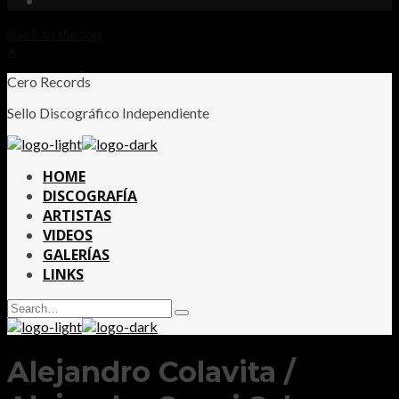
Back to the top
X
Cero Records
Sello Discográfico Independiente
HOME
DISCOGRAFÍA
ARTISTAS
VIDEOS
GALERÍAS
LINKS
Search
Type
for:
and
hit
enter
Alejandro Colavita /