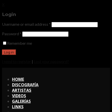
X
Login
Username or email address
*
Password
*
Remember me
I need to register
|
Lost your password?
X
HOME
DISCOGRAFÍA
ARTISTAS
VIDEOS
GALERÍAS
LINKS