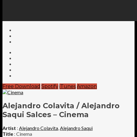
Free Download
Spotify
iTunes
Amazon
Alejandro Colavita / Alejandro
Saqui Salces – Cinema
Artist
:
Alejandro Colavita
,
Alejandro Saqui
Title
: Cinema