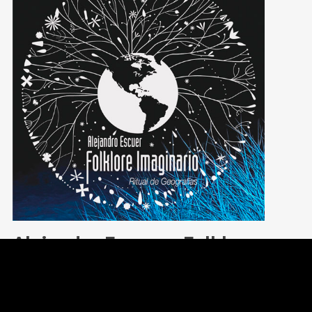
Alejandro Escuer – Folklore
Imaginario
Artist
:
Alejandro Escuer