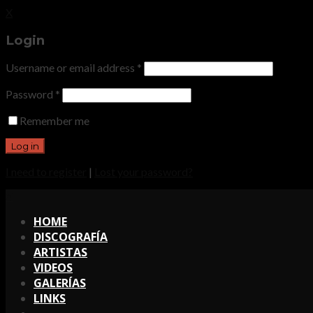
X
Login
Username or email address
*
Password
*
Remember me
I need to register
|
Lost your password?
X
HOME
DISCOGRAFÍA
ARTISTAS
VIDEOS
GALERÍAS
LINKS