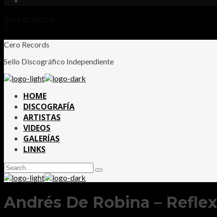
Back to the top
X
Cero Records
Sello Discográfico Independiente
HOME
DISCOGRAFÍA
ARTISTAS
VIDEOS
GALERÍAS
LINKS
Search
Type
for:
and
hit
enter
Andrés De Robina – Reflex