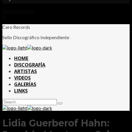
Back to the top
X
Cero Records
Sello Discográfico Independiente
HOME
DISCOGRAFÍA
ARTISTAS
VIDEOS
GALERÍAS
LINKS
Search
Type
for:
and
hit
enter
Lidia Guerberof Hahn: