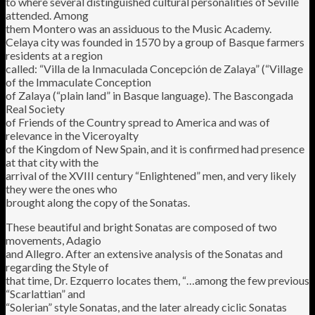
to where several distinguished cultural personalities of Seville
attended. Among
them Montero was an assiduous to the Music Academy.
Celaya city was founded in 1570 by a group of Basque farmers
residents at a region
called: “Villa de la Inmaculada Concepción de Zalaya” (“Village
of the Immaculate Conception
of Zalaya (“plain land” in Basque language). The Bascongada
Real Society
of Friends of the Country spread to America and was of
relevance in the Viceroyalty
of the Kingdom of New Spain, and it is confirmed had presence
at that city with the
arrival of the XVIII century “Enlightened” men, and very likely
they were the ones who
brought along the copy of the Sonatas.
These beautiful and bright Sonatas are composed of two
movements, Adagio
and Allegro. After an extensive analysis of the Sonatas and
regarding the Style of
that time, Dr. Ezquerro locates them, “…among the few previous
“Scarlattian” and
“Solerian” style Sonatas, and the later already ciclic Sonatas