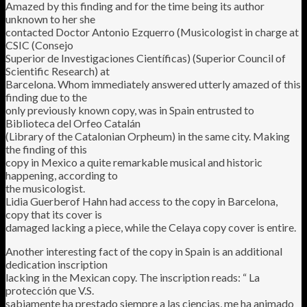
Amazed by this finding and for the time being its author
unknown to her she
contacted Doctor Antonio Ezquerro (Musicologist in charge at
CSIC (Consejo
Superior de Investigaciones Científicas) (Superior Council of
Scientific Research) at
Barcelona. Whom immediately answered utterly amazed of this
finding due to the
only previously known copy, was in Spain entrusted to
Biblioteca del Orfeo Catalán
(Library of the Catalonian Orpheum) in the same city. Making
the finding of this
copy in Mexico a quite remarkable musical and historic
happening, according to
the musicologist.
Lidia Guerberof Hahn had access to the copy in Barcelona,
copy that its cover is
damaged lacking a piece, while the Celaya copy cover is entire.
Another interesting fact of the copy in Spain is an additional
dedication inscription
lacking in the Mexican copy. The inscription reads: “ La
protección que V.S.
sabiamente ha prestado siempre a las ciencias, me ha animado