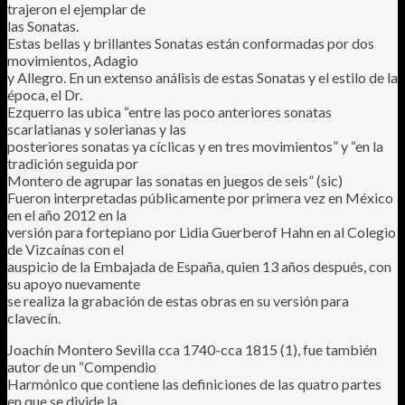
trajeron el ejemplar de
las Sonatas.
Estas bellas y brillantes Sonatas están conformadas por dos
movimientos, Adagio
y Allegro. En un extenso análisis de estas Sonatas y el estilo de la
época, el Dr.
Ezquerro las ubica “entre las poco anteriores sonatas
scarlatianas y solerianas y las
posteriores sonatas ya cíclicas y en tres movimientos” y “en la
tradición seguida por
Montero de agrupar las sonatas en juegos de seis” (sic)
Fueron interpretadas públicamente por primera vez en México
en el año 2012 en la
versión para fortepiano por Lidia Guerberof Hahn en al Colegio
de Vizcaínas con el
auspicio de la Embajada de España, quien 13 años después, con
su apoyo nuevamente
se realiza la grabación de estas obras en su versión para
clavecín.
Joachín Montero Sevilla cca 1740-cca 1815 (1), fue también
autor de un “Compendio
Harmónico que contiene las definiciones de las quatro partes
en que se divide la