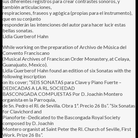
sus diferentes registros para crear contrastes sonoros, y
también articulaciones,
respiraciones, fraseos y agógica (propias para el instrumento),
que en su conjunto
responderán las intenciones del autor para hacer lucir estas
bellas sonatas.
Lidia Guerberof Hahn
While working on the preparation of Archivo de Música del
Convento Franciscano
(Musical Archives of Franciscan Order Monastery, at Celaya,
Guanajuato, Mexico).
Lidia Guerberof Hahn found an edition of six Sonatas with the
following inscription
on its cover; “SEIS SONATAS para Clave y Piano Fuerte –
DEDICADAS A LA RL. SOCIEDAD
BASCONGADA COMPUESTAS Por D. Joachín Montero
organista en la Parroquia,
de Sn. Pedro el Rl. de Sevilla. Obra 1ª. Precio 26 Bs”. “Six Sonatas
for Clavichord and
Pianoforte -Dedicated to the Bascongada Royal Society
composed by D. Joachín
Montero organist at Saint Peter the RI. Church of Seville, First
Work. Prize 26 Bs”.