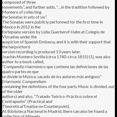
composed of three
movements”, and further adds, “…in the tradition followed by
Montero of collecting
the Sonatas in sets of six”.
The Sonatas were publicly performed for the first time in
Mexico in 2012 in the
fortepiano version by Lidia Guerberof Hahn at Colegio de
Vizcaínas under the
auspicion of Spanish Embassy, and it is with their support that
the harpsichord
version recording is produced 13 years later.
Joachín Montero Sevilla (circa 1740-circa 1815) (1), was also
author to a book called,
“Compendio Harmónico que contiene las definiciones de las
quatro partes en que
se divide la Música, sacado de los autores más antiguos”
(Harmonic Compendium
containing the definitions of the four parts Music is divided, out
of the older
authors) and also, “Tratado Teórico-Práctico sobre el
Contrapunto”. (Practical and
TheoreticalTreatise on Counterpoint).
At Biblioteca Nacional in Madrid, there can also be found a
collection of Minuets