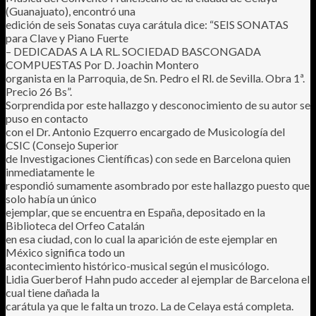
(Guanajuato), encontró una
edición de seis Sonatas cuya carátula dice: “SEIS SONATAS
para Clave y Piano Fuerte
– DEDICADAS A LA RL. SOCIEDAD BASCONGADA
COMPUESTAS Por D. Joachin Montero
organista en la Parroquia, de Sn. Pedro el Rl. de Sevilla. Obra 1ª.
Precio 26 Bs”.
Sorprendida por este hallazgo y desconocimiento de su autor se
puso en contacto
con el Dr. Antonio Ezquerro encargado de Musicología del
CSIC (Consejo Superior
de Investigaciones Científicas) con sede en Barcelona quien
inmediatamente le
respondió sumamente asombrado por este hallazgo puesto que
solo había un único
ejemplar, que se encuentra en España, depositado en la
Biblioteca del Orfeo Catalán
en esa ciudad, con lo cual la aparición de este ejemplar en
México significa todo un
acontecimiento histórico-musical según el musicólogo.
Lidia Guerberof Hahn pudo acceder al ejemplar de Barcelona el
cual tiene dañada la
carátula ya que le falta un trozo. La de Celaya está completa.