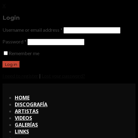
X
Login
Username or email address
*
Password
*
Remember me
I need to register
|
Lost your password?
X
HOME
DISCOGRAFÍA
ARTISTAS
VIDEOS
GALERÍAS
LINKS