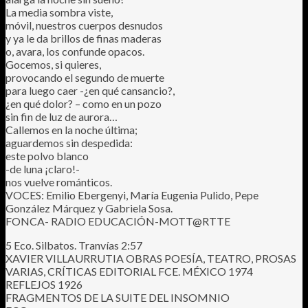
La media sombra viste,
móvil, nuestros cuerpos desnudos
y ya le da brillos de finas maderas
o, avara, los confunde opacos.
Gocemos, si quieres,
provocando el segundo de muerte
para luego caer -¿en qué cansancio?,
¿en qué dolor? – como en un pozo
sin fin de luz de aurora…
Callemos en la noche última;
aguardemos sin despedida:
este polvo blanco
-de luna ¡claro!-
nos vuelve románticos.
VOCES: Emilio Ebergenyi, María Eugenia Pulido, Pepe
González Márquez y Gabriela Sosa.
FONCA- RADIO EDUCACIÓN-MOTT@RTTE
5 Eco. Silbatos. Tranvías 2:57
XAVIER VILLAURRUTIA OBRAS POESÍA, TEATRO, PROSAS
VARIAS, CRÍTICAS EDITORIAL FCE. MÉXICO 1974
REFLEJOS 1926
FRAGMENTOS DE LA SUITE DEL INSOMNIO