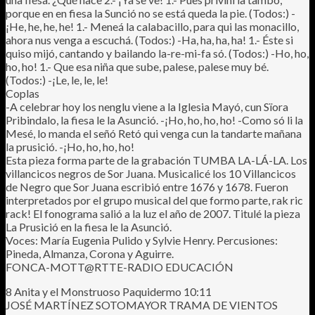
porque en en fiesa la Sunció no se está queda la pie. (Todos:) -
¡He, he, he, he! 1.- Meneá la calabacillo, para qui las monacillo,
ahora nus venga a escuchá. (Todos:) -Ha, ha, ha, ha! 1.- Éste si
quiso mijó, cantando y bailando la-re-mi-fa só. (Todos:) -Ho, ho,
ho, ho! 1.- Que esa niña que sube, palese, palese muy bé.
(Todos:) -¡Le, le, le, le!
Coplas
-A celebrar hoy los nenglu viene a la Iglesia Mayó, cun Sïora
Pribindalo, la fiesa le la Asunció. -¡Ho, ho, ho, ho! -Como só li la
Mesé, lo manda el señó Retó qui venga cun la tandarte mañana
la prusició. -¡Ho, ho, ho, ho!
Esta pieza forma parte de la grabación TUMBA LA-LÁ-LA. Los
villancicos negros de Sor Juana. Musicalicé los 10 Villancicos
de Negro que Sor Juana escribió entre 1676 y 1678. Fueron
interpretados por el grupo musical del que formo parte, rak ric
rack! El fonograma salió a la luz el año de 2007. Titulé la pieza
La Prusició en la fiesa le la Asunció.
Voces: María Eugenia Pulido y Sylvie Henry. Percusiones:
Pineda, Almanza, Corona y Aguirre.
FONCA-MOTT@RTTE-RADIO EDUCACIÓN
8 Anita y el Monstruoso Paquidermo 10:11
JOSÉ MARTÍNEZ SOTOMAYOR TRAMA DE VIENTOS