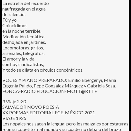
La estrella del recuerdo
naufragada en el agua
del silencio.
Tú y yo
Coincidimos
en la noche terrible.
Meditación temática
deshojada en jardines.
Locomotoras, gritos,
arsenales, telégrafos.
El amor y la vida
son hoy sindicalistas,
Y todo se dilata en círculos concéntricos.
VOCES Y PIANO PREPARADO: Emilio Ebergenyi, María
Eugenia Pulido, Pepe González Márquez y Gabriela Sosa.
FONCA-RADIO EDUCACIÓN-MOTT@RTTE
3 Viaje 2:30
SALVADOR NOVO POESÍA
XX POEMAS EDITORIAL FCE. MÉXICO 2021
VIAJE 1925
Los nopales nos sacan la lengua; pero los maizales por estaturas
-con su copetito mal rapado y su cuaderno debajo del brazo