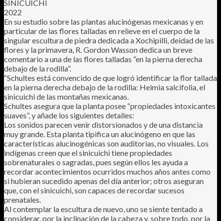
SINICUICHI
2022
En su estudio sobre las plantas alucinógenas mexicanas y en
particular de las flores talladas en relieve en el cuerpo de la
singular escultura de piedra dedicada a Xochipilli, deidad de las
flores y la primavera, R. Gordon Wasson dedica un breve
comentario a una de las flores talladas “en la pierna derecha
debajo de la rodilla”.
“Schultes está convencido de que logró identificar la flor tallada
en la pierna derecha debajo de la rodilla: Heimia salcifolia, el
sinicuichi de las montañas mexicanas.
Schultes asegura que la planta posee “propiedades intoxicantes
suaves”, y añade los siguientes detalles:
Los sonidos parecen venir distorsionados y de una distancia
muy grande. Esta planta tipifica un alucinógeno en que las
características alucinogénicas son auditorias, no visuales. Los
indígenas creen que el sinicuichi tiene propiedades
sobrenaturales o sagradas, pues según ellos les ayuda a
recordar acontecimientos ocurridos muchos años antes como
si hubieran sucedido apenas del día anterior; otros aseguran
que, con el sinicuichi, son capaces de recordar sucesos
prenatales.
Al contemplar la escultura de nuevo, uno se siente tentado a
considerar, por la inclinación de la cabeza y, sobre todo, por la