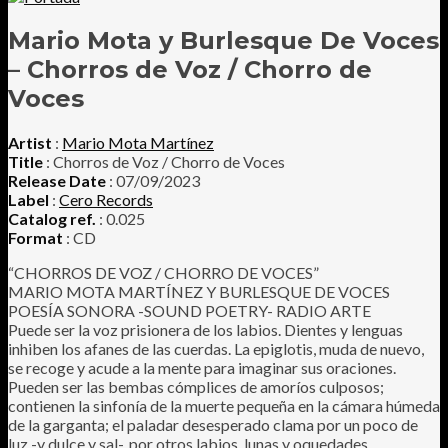
Mario Mota y Burlesque De Voces
– Chorros de Voz / Chorro de
Voces
Artist
:
Mario Mota Martínez
Title
: Chorros de Voz / Chorro de Voces
Release Date
: 07/09/2023
Label
:
Cero Records
Catalog ref.
: 0.025
Format
: CD
“CHORROS DE VOZ / CHORRO DE VOCES”
MARIO MOTA MARTÍNEZ Y BURLESQUE DE VOCES
POESÍA SONORA -SOUND POETRY- RADIO ARTE
Puede ser la voz prisionera de los labios. Dientes y lenguas
inhiben los afanes de las cuerdas. La epiglotis, muda de nuevo,
se recoge y acude a la mente para imaginar sus oraciones.
Pueden ser las bembas cómplices de amoríos culposos;
contienen la sinfonía de la muerte pequeña en la cámara húmeda
de la garganta; el paladar desesperado clama por un poco de
luz -y dulce y sal-, por otros labios, lunas y oquedades.