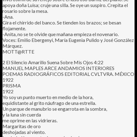
apoya doña Luisa; cruje una silla. Se oye un suspiro. Crepita el
rosario sobre la mesa.
-Ana.
Gira el chirrido del banco. Se tienden los brazos; se besan
flojamente.
-Anita, no se te olvide que mañana empieza el novenario.
Voces: Emilio Ebergenyi, María Eugenia Pulido y José González
Márquez.
MOTT@RTTE
2 El Silencio Amarillo Suena Sobre Mis Ojos 4:22
MANUEL MAPLES ARCE ANDAMIOS INTERIORES
POEMAS RADIOGRÁFICOS EDITORIAL CVLTVRA. MÉXICO
1922
PRISMA
1922
Yo soy un punto muerto en medio de la hora,
equidistante al grito náufrago de una estrella.
Un parque de manubrio se engarrota en la sombra,
y la luna sin cuerda
me oprime en las vidrieras.
Margaritas de oro
deshojadas al viento.