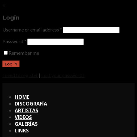
X
Login
Username or email address
*
Password
*
Remember me
I need to register
|
Lost your password?
X
HOME
DISCOGRAFÍA
ARTISTAS
VIDEOS
GALERÍAS
LINKS