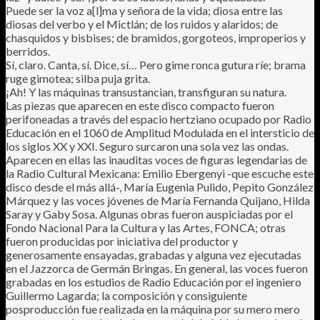
Puede ser la voz a[l]ma y señora de la vida; diosa entre las
diosas del verbo y el Mictlán; de los ruidos y alaridos; de
chasquidos y bisbises; de bramidos, gorgoteos, improperios y
berridos.
Sí, claro. Canta, sí. Dice, sí… Pero gime ronca gutura ríe; brama
ruge gimotea; silba puja grita.
¡Ah! Y las máquinas transustancian, transfiguran su natura.
Las piezas que aparecen en este disco compacto fueron
perifoneadas a través del espacio hertziano ocupado por Radio
Educación en el 1060 de Amplitud Modulada en el intersticio de
los siglos XX y XXI. Seguro surcaron una sola vez las ondas.
Aparecen en ellas las inauditas voces de figuras legendarias de
la Radio Cultural Mexicana: Emilio Ebergenyi -que escuche este
disco desde el más allá-, María Eugenia Pulido, Pepito González
Márquez y las voces jóvenes de María Fernanda Quijano, Hilda
Saray y Gaby Sosa. Algunas obras fueron auspiciadas por el
Fondo Nacional Para la Cultura y las Artes, FONCA; otras
fueron producidas por iniciativa del productor y
generosamente ensayadas, grabadas y alguna vez ejecutadas
en el Jazzorca de Germán Bringas. En general, las voces fueron
grabadas en los estudios de Radio Educación por el ingeniero
Guillermo Lagarda; la composición y consiguiente
posproducción fue realizada en la máquina por su mero mero