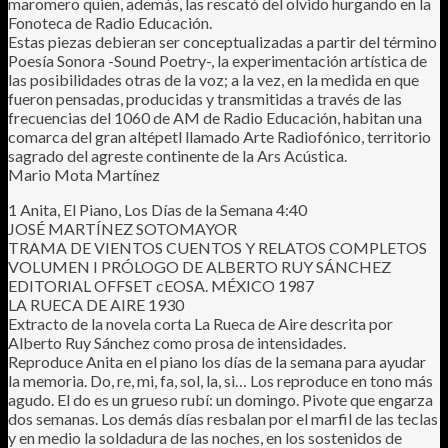
maromero quien, además, las rescató del olvido hurgando en la
Fonoteca de Radio Educación.
Estas piezas debieran ser conceptualizadas a partir del término
Poesía Sonora -Sound Poetry-, la experimentación artística de
las posibilidades otras de la voz; a la vez, en la medida en que
fueron pensadas, producidas y transmitidas a través de las
frecuencias del 1060 de AM de Radio Educación, habitan una
comarca del gran altépetl llamado Arte Radiofónico, territorio
sagrado del agreste continente de la Ars Acústica.
Mario Mota Martínez
1 Anita, El Piano, Los Días de la Semana 4:40
JOSÉ MARTÍNEZ SOTOMAYOR
TRAMA DE VIENTOS CUENTOS Y RELATOS COMPLETOS
VOLUMEN I PRÓLOGO DE ALBERTO RUY SÁNCHEZ
EDITORIAL OFFSET cEOSA. MÉXICO 1987
LA RUECA DE AIRE 1930
Extracto de la novela corta La Rueca de Aire descrita por
Alberto Ruy Sánchez como prosa de intensidades.
Reproduce Anita en el piano los días de la semana para ayudar
la memoria. Do, re, mi, fa, sol, la, si… Los reproduce en tono más
agudo. El do es un grueso rubí: un domingo. Pivote que engarza
dos semanas. Los demás días resbalan por el marfil de las teclas
y en medio la soldadura de las noches, en los sostenidos de