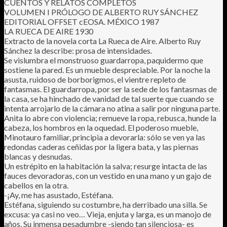
CUENTOS Y RELATOS COMPLETOS
VOLUMEN I PRÓLOGO DE ALBERTO RUY SÁNCHEZ
EDITORIAL OFFSET cEOSA. MÉXICO 1987
LA RUECA DE AIRE 1930
Extracto de la novela corta La Rueca de Aire. Alberto Ruy
Sánchez la describe: prosa de intensidades.
Se vislumbra el monstruoso guardarropa, paquidermo que
sostiene la pared. Es un mueble despreciable. Por la noche la
asusta, ruidoso de borborigmos, el vientre repleto de
fantasmas. El guardarropa, por ser la sede de los fantasmas de
la casa, se ha hinchado de vanidad de tal suerte que cuando se
intenta arrojarlo de la cámara no atina a salir por ninguna parte.
Anita lo abre con violencia; remueve la ropa, rebusca, hunde la
cabeza, los hombros en la oquedad. El poderoso mueble,
Minotauro familiar, principia a devorarla: sólo se ven ya las
redondas caderas ceñidas por la ligera bata, y las piernas
blancas y desnudas.
Un estrépito en la habitación la salva; resurge intacta de las
fauces devoradoras, con un vestido en una mano y un gajo de
cabellos en la otra.
-¡Ay, me has asustado, Estéfana.
Estéfana, siguiendo su costumbre, ha derribado una silla. Se
excusa: ya casi no veo… Vieja, enjuta y larga, es un manojo de
años. Su inmensa pesadumbre -siendo tan silenciosa- es