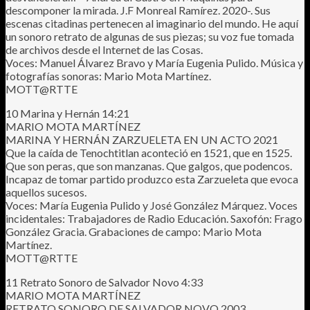
descomponer la mirada. J.F Monreal Ramírez. 2020-. Sus
escenas citadinas pertenecen al imaginario del mundo. He aquí
un sonoro retrato de algunas de sus piezas; su voz fue tomada
de archivos desde el Internet de las Cosas.
Voces: Manuel Álvarez Bravo y María Eugenia Pulido. Música y
fotografías sonoras: Mario Mota Martínez.
MOTT@RTTE
10 Marina y Hernán 14:21
MARIO MOTA MARTÍNEZ
MARINA Y HERNÁN ZARZUELETA EN UN ACTO 2021
Que la caída de Tenochtitlan aconteció en 1521, que en 1525.
Que son peras, que son manzanas. Que galgos, que podencos.
Incapaz de tomar partido produzco esta Zarzueleta que evoca
aquellos sucesos.
Voces: María Eugenia Pulido y José González Márquez. Voces
incidentales: Trabajadores de Radio Educación. Saxofón: Frago
González Gracia. Grabaciones de campo: Mario Mota
Martínez.
MOTT@RTTE
11 Retrato Sonoro de Salvador Novo 4:33
MARIO MOTA MARTÍNEZ
RETRATO SONORO DE SALVADOR NOVO 2003