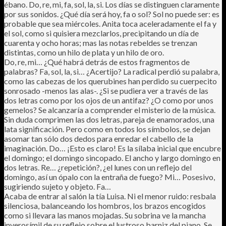
ébano. Do, re, mi, fa, sol, la, si. Los días se distinguen claramente
por sus sonidos. ¿Qué día será hoy, fa o sol? Sol no puede ser: es
probable que sea miércoles. Anita toca aceleradamente el fa y
el sol, como si quisiera mezclarlos, precipitando un día de
cuarenta y ocho horas; mas las notas rebeldes se trenzan
distintas, como un hilo de plata y un hilo de oro.
Do, re, mi… ¿Qué habrá detrás de estos fragmentos de
palabras? Fa, sol, la, si… ¿Acertijo? La radical perdió su palabra,
como las cabezas de los querubines han perdido su cuerpecito
sonrosado -menos las alas-. ¿Si se pudiera ver a través de las
dos letras como por los ojos de un antifaz? ¿O como por unos
gemelos? Se alcanzaría a comprender el misterio de la música.
Sin duda comprimen las dos letras, pareja de enamorados, una
lata significación. Pero como en todos los símbolos, se dejan
asomar tan sólo dos dedos para enredar el cabello de la
imaginación. Do… ¡Esto es claro! Es la sílaba inicial que encubre
el domingo; el domingo sincopado. El ancho y largo domingo en
dos letras. Re… ¿repetición?, ¿el lunes con un reflejo del
domingo, así un ópalo con la entraña de fuego? Mi… Posesivo,
sugiriendo sujeto y objeto. Fa…
Acaba de entrar al salón la tía Luisa. Ni el menor ruido: resbala
silenciosa, balanceando los hombros, los brazos encogidos
como si llevara las manos mojadas. Su sobrina ve la mancha
inverosímil de su reflejo sobre el lustroso barniz del piano. Se