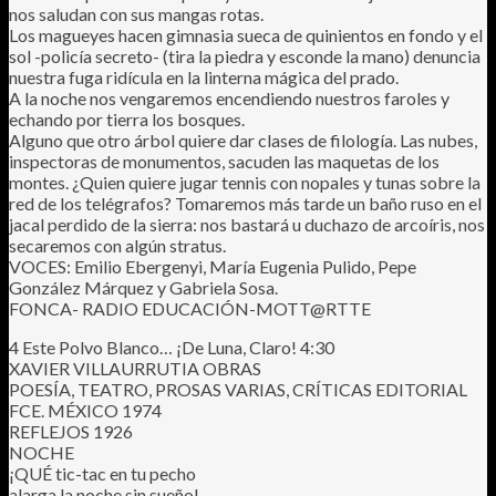
nos saludan con sus mangas rotas.
Los magueyes hacen gimnasia sueca de quinientos en fondo y el
sol -policía secreto- (tira la piedra y esconde la mano) denuncia
nuestra fuga ridícula en la linterna mágica del prado.
A la noche nos vengaremos encendiendo nuestros faroles y
echando por tierra los bosques.
Alguno que otro árbol quiere dar clases de filología. Las nubes,
inspectoras de monumentos, sacuden las maquetas de los
montes. ¿Quien quiere jugar tennis con nopales y tunas sobre la
red de los telégrafos? Tomaremos más tarde un baño ruso en el
jacal perdido de la sierra: nos bastará u duchazo de arcoíris, nos
secaremos con algún stratus.
VOCES: Emilio Ebergenyi, María Eugenia Pulido, Pepe
González Márquez y Gabriela Sosa.
FONCA- RADIO EDUCACIÓN-MOTT@RTTE
4 Este Polvo Blanco… ¡De Luna, Claro! 4:30
XAVIER VILLAURRUTIA OBRAS
POESÍA, TEATRO, PROSAS VARIAS, CRÍTICAS EDITORIAL
FCE. MÉXICO 1974
REFLEJOS 1926
NOCHE
¡QUÉ tic-tac en tu pecho
alarga la noche sin sueño!