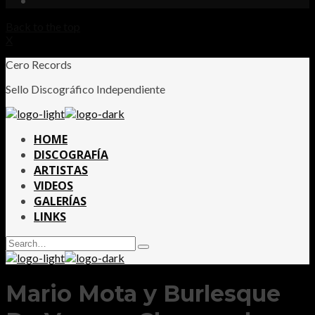
Back to the top
X
Cero Records
Sello Discográfico Independiente
HOME
DISCOGRAFÍA
ARTISTAS
VIDEOS
GALERÍAS
LINKS
Search
Type
for:
and
hit
enter
Mario Mota y Burlesque