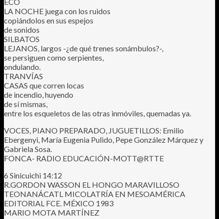
ECO
LA NOCHE juega con los ruidos
copiándolos en sus espejos
de sonidos
SILBATOS
LEJANOS, largos -¿de qué trenes sonámbulos?-,
se persiguen como serpientes,
ondulando.
TRANVÍAS
CASAS que corren locas
de incendio, huyendo
de sí mismas,
entre los esqueletos de las otras inmóviles, quemadas ya.
VOCES, PIANO PREPARADO, JUGUETILLOS: Emilio
Ebergenyi, María Eugenia Pulido, Pepe González Márquez y
Gabriela Sosa.
FONCA- RADIO EDUCACIÓN-MOTT@RTTE
6 Sinicuichi 14:12
R.GORDON WASSON EL HONGO MARAVILLOSO
TEONANÁCATL MICOLATRÍA EN MESOAMÉRICA
EDITORIAL FCE. MÉXICO 1983
MARIO MOTA MARTÍNEZ