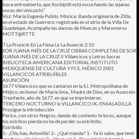
boca entreabierta, que Xochipilli está escuchando las lejanas
voces del sinicuichi.”
Voz: María Eugenia Pulido. Música: Banda originaria de Zitla,
en el estado de Guerrero; registrada en el atrio de la Villa De
Guadalupe. Acompaña las danzas de Muecas y Maromeros
MOTT@RTTE
7 La Prusició En La Fiesa Le La Asunció 2:10
SOR JUANA INÉS DE LA CRUZ OBRAS COMPLETAS DE SOR
JUANA INÉS DE LA CRUZ II Villancicos y Letras Sacras
BIBLIOTECA AMERICANA EDITORIAL INSTITUTO
MEXIQUENSE DE CULTURA Y FCE. MÉXICO 2001
VILLANCICOS ATRIBUÍBLES
ASUNCIÓN
1677 Villancicos que se cantaron en la S.I. Metropolitana de
Méjico, en honor de María Sma., Madre de Dios, en su Asunción
Triunfante, año de 1677, en que se imprimieron.
TERCERO NOCTURNO ix VILLANCICO IX.-ENSALADILLA
Prosigue la introducción
Perico, con otros Negros, dando de contento brincos, aunque
los estribos pierda no ha de perder su estribillo.
Estribillo
1.- ¡Ola, hau, Antonilla! 2.- ¿Qué manda? 1.- Ya lo sabe, que tené
una fiesa. ¿Qué hace 2.- ¡Ya se ve! 1.- Pues priviní la tambó,