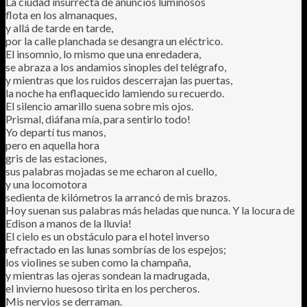
La ciudad insurrecta de anuncios luminosos
flota en los almanaques,
y allá de tarde en tarde,
por la calle planchada se desangra un eléctrico.
El insomnio, lo mismo que una enredadera,
se abraza a los andamios sinoples del telégrafo,
y mientras que los ruidos descerrajan las puertas,
la noche ha enflaquecido lamiendo su recuerdo.
El silencio amarillo suena sobre mis ojos.
Prismal, diáfana mía, para sentirlo todo!
Yo departí tus manos,
pero en aquella hora
gris de las estaciones,
sus palabras mojadas se me echaron al cuello,
y una locomotora
sedienta de kilómetros la arrancó de mis brazos.
Hoy suenan sus palabras más heladas que nunca. Y la locura de
Edison a manos de la lluvia!
El cielo es un obstáculo para el hotel inverso
refractado en las lunas sombrías de los espejos;
los violines se suben como la champaña,
y mientras las ojeras sondean la madrugada,
el invierno huesoso tirita en los percheros.
Mis nervios se derraman.