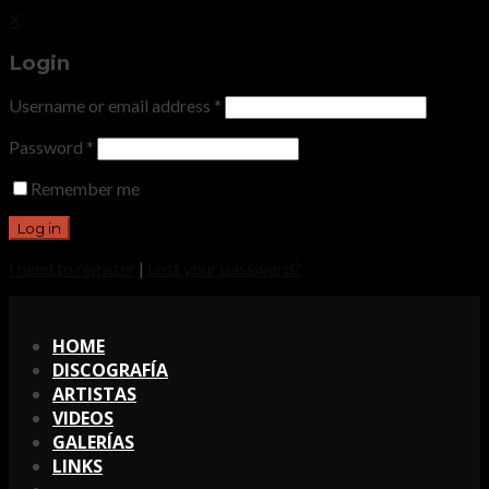
X
Login
Username or email address
*
Password
*
Remember me
I need to register
|
Lost your password?
X
HOME
DISCOGRAFÍA
ARTISTAS
VIDEOS
GALERÍAS
LINKS