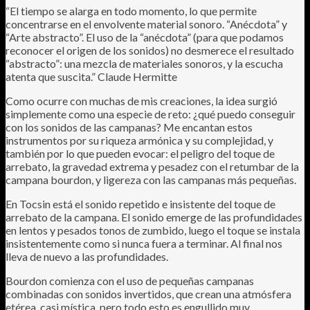
“El tiempo se alarga en todo momento, lo que permite
concentrarse en el envolvente material sonoro. “Anécdota” y
“Arte abstracto”. El uso de la “anécdota” (para que podamos
reconocer el origen de los sonidos) no desmerece el resultado
“abstracto”: una mezcla de materiales sonoros, y la escucha
atenta que suscita.” Claude Hermitte
Como ocurre con muchas de mis creaciones, la idea surgió
simplemente como una especie de reto: ¿qué puedo conseguir
con los sonidos de las campanas? Me encantan estos
instrumentos por su riqueza armónica y su complejidad, y
también por lo que pueden evocar: el peligro del toque de
arrebato, la gravedad extrema y pesadez con el retumbar de la
campana bourdon, y ligereza con las campanas más pequeñas.
En Tocsin está el sonido repetido e insistente del toque de
arrebato de la campana. El sonido emerge de las profundidades
en lentos y pesados tonos de zumbido, luego el toque se instala
insistentemente como si nunca fuera a terminar. Al final nos
lleva de nuevo a las profundidades.
Bourdon comienza con el uso de pequeñas campanas
combinadas con sonidos invertidos, que crean una atmósfera
etérea, casi mística, pero todo esto es engullido muy