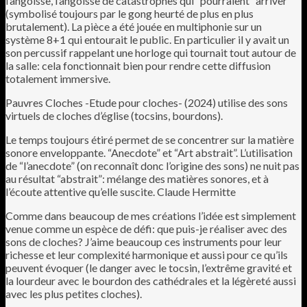
l’angoisse, l’angoisse de catastrophes qui “pourraient” arriver
(symbolisé toujours par le gong heurté de plus en plus
brutalement). La pièce a été jouée en multiphonie sur un
système 8+1 qui entourait le public. En particulier il y avait un
son percussif rappelant une horloge qui tournait tout autour de
la salle: cela fonctionnait bien pour rendre cette diffusion
totalement immersive.
Pauvres Cloches -Etude pour cloches- (2024) utilise des sons
virtuels de cloches d’église (tocsins, bourdons).
Le temps toujours étiré permet de se concentrer sur la matière
sonore enveloppante. “Anecdote” et “Art abstrait”. L’utilisation
de “l’anecdote” (on reconnaît donc l’origine des sons) ne nuit pas
au résultat “abstrait”: mélange des matières sonores, et à
l’écoute attentive qu’elle suscite. Claude Hermitte
Comme dans beaucoup de mes créations l’idée est simplement
venue comme un espèce de défi: que puis-je réaliser avec des
sons de cloches? J’aime beaucoup ces instruments pour leur
richesse et leur complexité harmonique et aussi pour ce qu’ils
peuvent évoquer (le danger avec le tocsin, l’extrême gravité et
la lourdeur avec le bourdon des cathédrales et la légèreté aussi
avec les plus petites cloches).