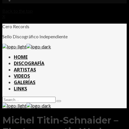
Back to the top
X
Cero Records
Sello Discográfico Independiente
HOME
DISCOGRAFÍA
ARTISTAS
VIDEOS
GALERÍAS
LINKS
Search
Type
for:
and
hit
enter
Michel Titin-Schnaider –