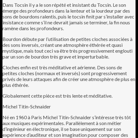
Dans Tocsin il y a le son répété et insistant du Tocsin. Le son
émerge des profondeurs dans la lenteur et la lourdeur par des
sons de bourdons ralentis, puis le tocsin finit par s’installer avec
insistance comme s’il ne devrait jamais se terminer, la fin nous
ramène dans les profondeurs.
Bourdon débute par l’utilisation de petites cloches associées à
des sons inversés, créant une atmosphère éthérée et quasi
mystique, mais tout ceci va être très progressivement englouti
par un son de bourdon très grave et imperturbable.
Cloches enfin est très méditative et aérienne. Des sons de
petites cloches (normaux et inversés) sont progressivement
privés de leurs attaques afin de créer une atmosphère de plus en
plus éthérée.
Globalement cette pièce est très lente et méditative.
Michel Titin-Schnaider
Né en 1960 à Paris Michel Titin-Schnaider s’intéresse très tôt
aux musiques expérimentales. Parallèlement à son métier
d’ingénieur en électronique, il se base uniquement sur son
expérience d’auditeur et son imagination pour composer des