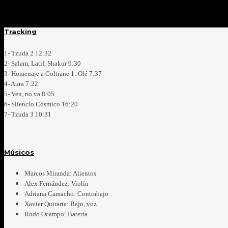
Tracking
1- Tzuda 2 12:32
2- Salam, Latif, Shakur 9:30
3- Homenaje a Coltrane 1: Olé 7:37
4- Aura 7:22
5- Ven, no va 8:05
6- Silencio Cósmico 16:20
7- Tzuda 3 10:31
Músicos
Marcos Miranda: Alientos
Alex Fernández: Violín
Adriana Camacho: Contrabajo
Xavier Quirarte: Bajo, voz
Rodo Ocampo: Batería