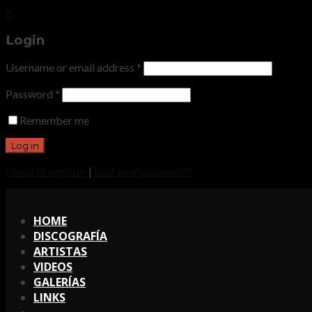
X
Login
Username or email address
*
Password
*
Remember me
I need to register
|
Lost your password?
X
HOME
DISCOGRAFÍA
ARTISTAS
VIDEOS
GALERÍAS
LINKS