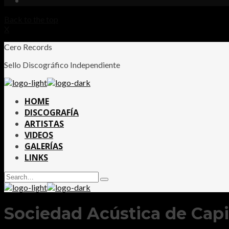
Back to the top
X
Cero Records
Sello Discográfico Independiente
HOME
DISCOGRAFÍA
ARTISTAS
VIDEOS
GALERÍAS
LINKS
Search
Type
for:
and
hit
enter
Sociedad Acústica de Capit