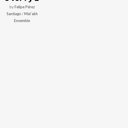
by
Felipe Pérez
Santiago
/
Mal´akh
Ensemble
I need to register
|
Lost your password?