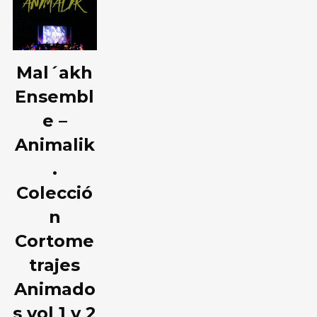
Mal´akh
Login
Ensembl
e –
Username or email address
*
Animalik
.
Colecció
Password
*
n
Cortome
trajes
Animado
Remember me
s vol 1 y 2