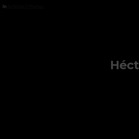
In
Artistas
7 Photos
Héct