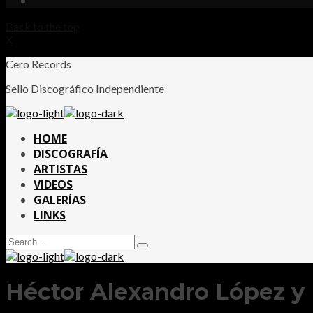
Back to the top
X
Cero Records
Sello Discográfico Independiente
HOME
DISCOGRAFÍA
ARTISTAS
VIDEOS
GALERÍAS
LINKS
Search
Type
for:
and
hit
enter
Héctor Alexandro López y