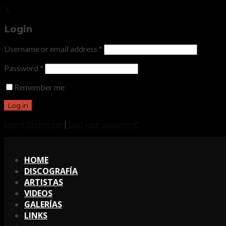
X
Login
Username or email address
*
Password
*
Remember me
I need to register
|
Lost your password?
X
HOME
DISCOGRAFÍA
ARTISTAS
VIDEOS
GALERÍAS
LINKS