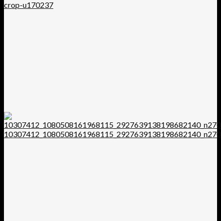
crop-u170237
10307412_1080508161968115_2927639138198682140_n270