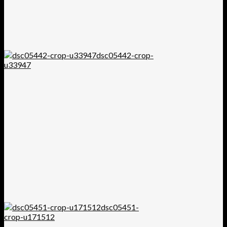
dsc05442-crop-
u33947
dsc05451-
crop-u171512