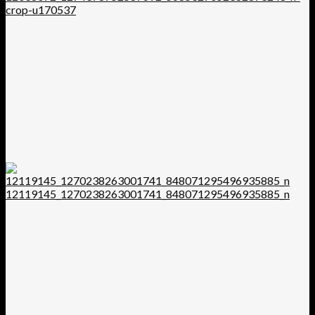
crop-u170537
12119145_1270238263001741_848071295496935885_n