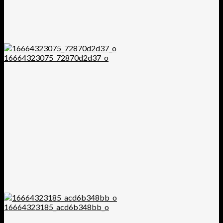
16664323075_72870d2d37_o
16664323185_acd6b348bb_o