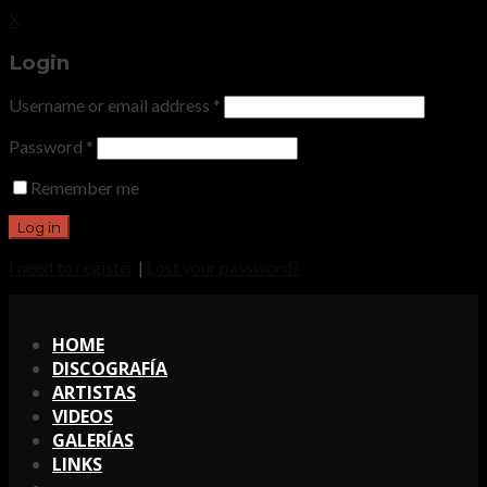
X
Login
Username or email address
*
Password
*
Remember me
I need to register
|
Lost your password?
X
HOME
DISCOGRAFÍA
ARTISTAS
VIDEOS
GALERÍAS
LINKS