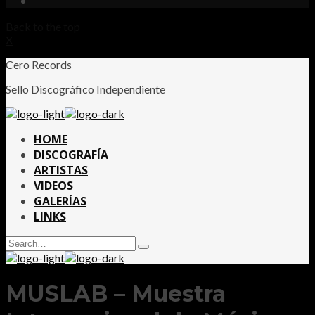
Back to the top
X
Cero Records
Sello Discográfico Independiente
HOME
DISCOGRAFÍA
ARTISTAS
VIDEOS
GALERÍAS
LINKS
Search
Type
for:
and
hit
enter
MUSLAB – Muestra