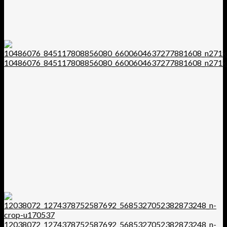
10486076_845117808856080_6600604637277881608_n271x
12038072_1274378752587692_5685327052382873248_n-