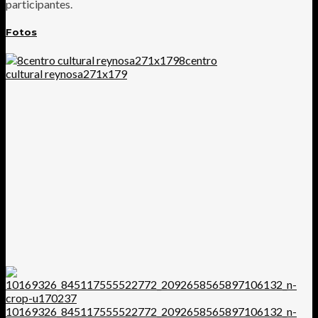
participantes.
Fotos
8centro
cultural reynosa271x179
10169326_845117555522772_2092658565897106132_n-