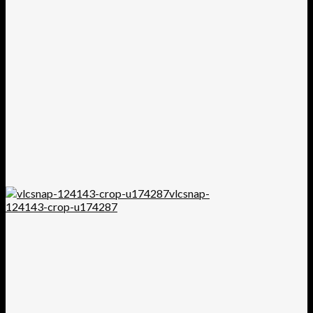
vlcsnap-
124143-crop-u174287