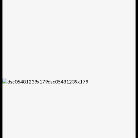
dsc05481239x179