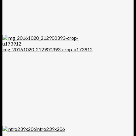
img_20161020_212900393-crop-u173912
intro239x206