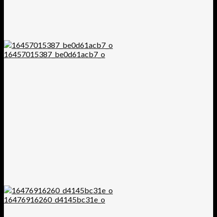
16457015387_be0d61acb7_o
16476916260_d4145bc31e_o