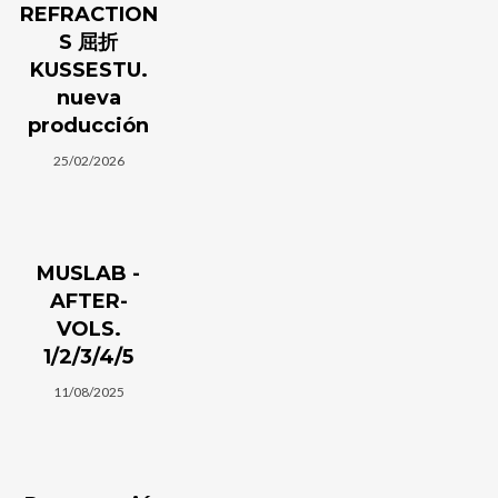
REFRACTION
S 屈折
I need to register
|
Lost your password?
KUSSESTU.
nueva
producción
25/02/2026
MUSLAB -
AFTER-
VOLS.
1/2/3/4/5
11/08/2025