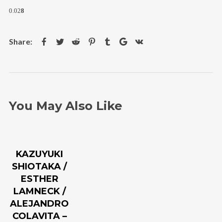
0.02
8
Login
Username or email address
*
You May Also Like
Password
*
KAZUYUKI
Remember me
SHIOTAKA /
ESTHER
LAMNECK /
ALEJANDRO
COLAVITA –