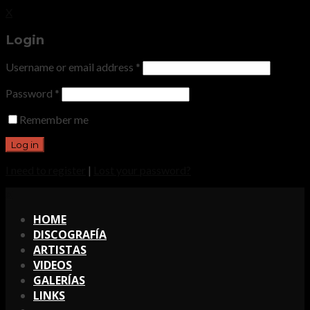
X
Login
Username or email address
*
Password
*
Remember me
I need to register
|
Lost your password?
X
HOME
DISCOGRAFÍA
ARTISTAS
VIDEOS
GALERÍAS
LINKS