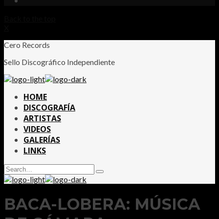
Back to the top
X
Cero Records
Sello Discográfico Independiente
HOME
DISCOGRAFÍA
ARTISTAS
VIDEOS
GALERÍAS
LINKS
Search
Type
for:
and
hit
enter
BACA-LOBERA: MÚSICA