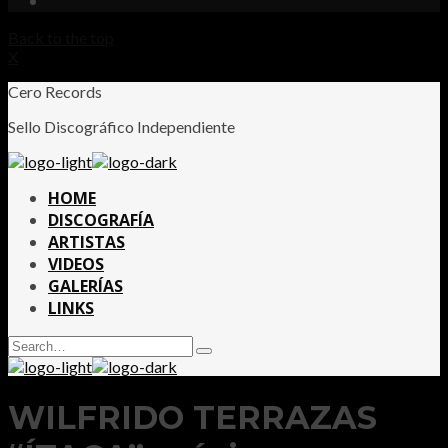
Back to the top
X
Cero Records
Sello Discográfico Independiente
HOME
DISCOGRAFÍA
ARTISTAS
VIDEOS
GALERÍAS
LINKS
Search
Type
for:
and
hit
enter
WILFRIDO TERRAZAS