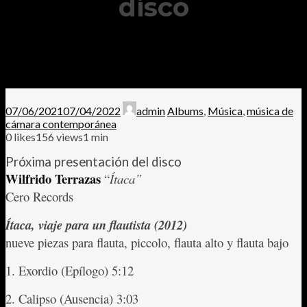
disco
07/06/2021
07/04/2022
admin
Albums
,
Música
,
música de
cámara contemporánea
0
likes
156 views
1 min
Próxima presentación del disco
Wilfrido Terrazas
“
Ítaca”
Cero Records
Ítaca, viaje para un flautista (2012)
nueve piezas para flauta, piccolo, flauta alto y flauta bajo
1. Exordio (Epílogo) 5:12
2. Calipso (Ausencia) 3:03