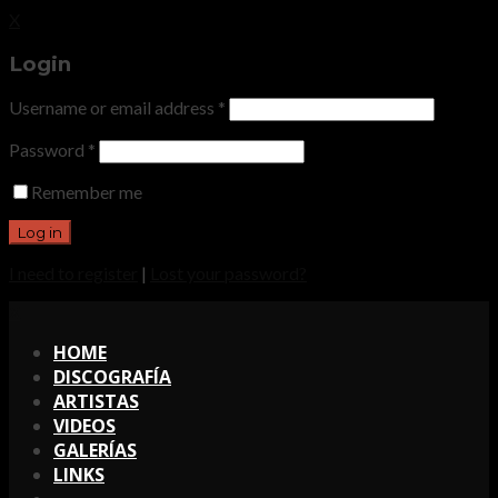
X
Login
Username or email address
*
Password
*
Remember me
I need to register
|
Lost your password?
X
HOME
DISCOGRAFÍA
ARTISTAS
VIDEOS
GALERÍAS
LINKS