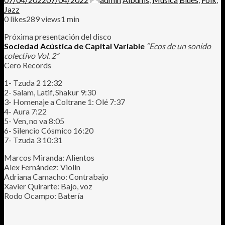
Jazz
0
likes
289 views
1 min
Próxima presentación del disco
Sociedad Acústica de Capital Variable
“Ecos de un sonido
colectivo Vol. 2”
Cero Records
1- Tzuda 2 12:32
2- Salam, Latif, Shakur 9:30
3- Homenaje a Coltrane 1: Olé 7:37
4- Aura 7:22
5- Ven, no va 8:05
6- Silencio Cósmico 16:20
7- Tzuda 3 10:31
Marcos Miranda: Alientos
Alex Fernández: Violín
Adriana Camacho: Contrabajo
Xavier Quirarte: Bajo, voz
Rodo Ocampo: Batería