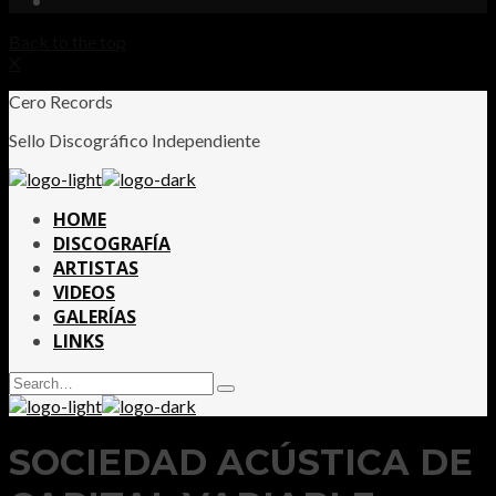
Back to the top
X
Cero Records
Sello Discográfico Independiente
HOME
DISCOGRAFÍA
ARTISTAS
VIDEOS
GALERÍAS
LINKS
Search
Type
for:
and
hit
enter
SOCIEDAD ACÚSTICA DE