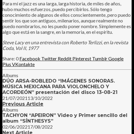
Para mí el jazz es una larga, larga historia, de miles de años,
hubo muchos esfuerzos, puedo percibirlos. Sólo tengo
conocimiento de algunos de ellos conscientemente, pero puedo
sentir los que son antiguos, milenarios, aunque realmente no
puedo nombrarlos, no les puedo poner nombre. Simplemente es
algo que está en la sangre, en la memoria, en el espíritu.
Steve Lacy en una entrevista con Roberto Terlizzi, en la revista
Coda, Vol II, 1977
0
Facebook
Twitter
Reddit
Pinterest
Tumblr
Google
Plus
VKontakte
Albums
DÚO ARSA-ROBLEDO “IMÁGENES SONORAS.
MÚSICA MEXICANA PARA VIOLONCHELO Y
ACORDEÓN” presentación del disco 13-08-21
21/07/2021
13/10/2022
Previous Article
Albums
TACHYON “APEIRON” Video y Primer sencillo del
album “SÍNTHESYS”
02/06/2022
17/08/2022
Next Article