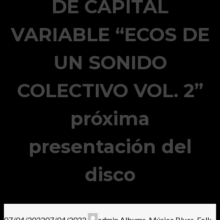
DE CAPITAL
VARIABLE “ECOS DE
UN SONIDO
COLECTIVO VOL. 2”
próxima
presentación del
disco
07/04/2022
07/04/2022
admin
Albums
,
Música
Blues
,
Folk
,