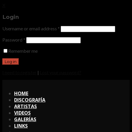
X
Login
Username or email address
*
Password
*
Remember me
I need to register
|
Lost your password?
X
HOME
DISCOGRAFÍA
ARTISTAS
VIDEOS
GALERÍAS
LINKS