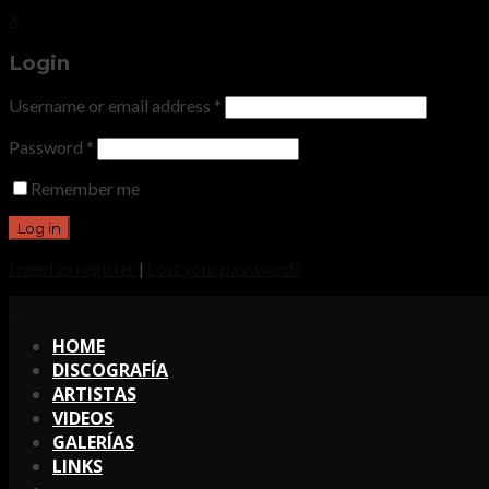
X
Login
Username or email address
*
Password
*
Remember me
I need to register
|
Lost your password?
X
HOME
DISCOGRAFÍA
ARTISTAS
VIDEOS
GALERÍAS
LINKS