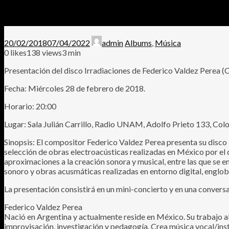
20/02/2018
07/04/2022
admin
Albums
,
Música
0
likes
138 views
3 min
Presentación del disco Irradiaciones de Federico Valdez Perea (
Fecha: Miércoles 28 de febrero de 2018.
Horario: 20:00
Lugar: Sala Julián Carrillo, Radio UNAM, Adolfo Prieto 133, Colon
Sinopsis: El compositor Federico Valdez Perea presenta su disco 
selección de obras electroacústicas realizadas en México por el 
aproximaciones a la creación sonora y musical, entre las que se 
sonoro y obras acusmáticas realizadas en entorno digital, englo
La presentación consistirá en un mini-concierto y en una convers
Federico Valdez Perea
Nació en Argentina y actualmente reside en México. Su trabajo aba
improvisación, investigación y pedagogía. Crea música vocal/inst