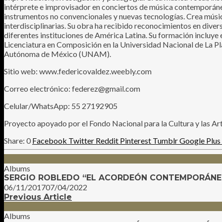
intérprete e improvisador en conciertos de música contemporánea
instrumentos no convencionales y nuevas tecnologías. Crea música
interdisciplinarias. Su obra ha recibido reconocimientos en dive
diferentes instituciones de América Latina. Su formación incluye 
Licenciatura en Composición en la Universidad Nacional de La Pl
Autónoma de México (UNAM).
Sitio web: www.federicovaldez.weebly.com
Correo electrónico: federez@gmail.com
Celular/WhatsApp: 55 27192905
Proyecto apoyado por el Fondo Nacional para la Cultura y las Art
0
Facebook
Twitter
Reddit
Pinterest
Tumblr
Google Plus
Albums
SERGIO ROBLEDO “EL ACORDEÓN CONTEMPORÁNEO. M
06/11/2017
07/04/2022
Previous Article
Albums