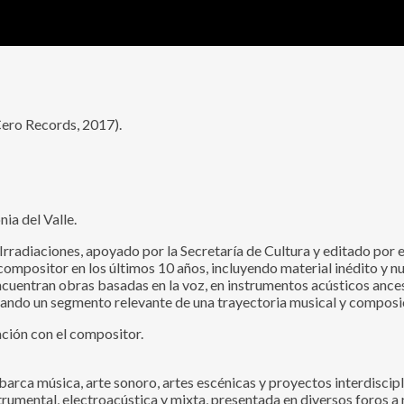
Cero Records, 2017).
ia del Valle.
Irradiaciones, apoyado por la Secretaría de Cultura y editado por 
compositor en los últimos 10 años, incluyendo material inédito y n
encuentran obras basadas en la voz, en instrumentos acústicos ances
bando un segmento relevante de una trayectoria musical y composic
ación con el compositor.
rca música, arte sonoro, artes escénicas y proyectos interdiscipli
rumental, electroacústica y mixta, presentada en diversos foros a n