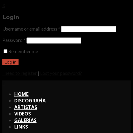
X
Login
Username or email address
*
Password
*
Remember me
I need to register
|
Lost your password?
X
HOME
DISCOGRAFÍA
ARTISTAS
VIDEOS
GALERÍAS
LINKS