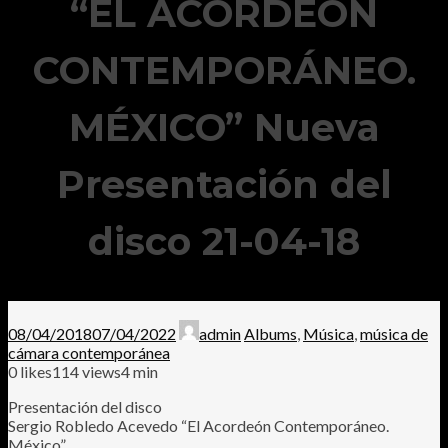
“EL ACORDEÓN
CONTEMPORÁNEO.
MÉXICO” Nueva
Presentación del
disco 21-04-18
08/04/2018
07/04/2022
admin
Albums
,
Música
,
música de
cámara contemporánea
0
likes
114 views
4 min
Presentación del disco
Sergio Robledo Acevedo “El Acordeón Contemporáneo.
México”