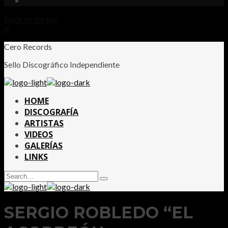
Back to the top
X
Cero Records
Sello Discográfico Independiente
HOME
DISCOGRAFÍA
ARTISTAS
VIDEOS
GALERÍAS
LINKS
Search
Type
for:
and
hit
enter
SERGIO ROBLEDO “EL