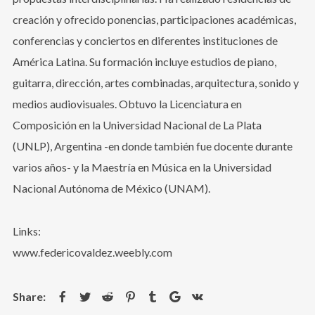
creación y ofrecido ponencias, participaciones académicas,
Username or email address
*
conferencias y conciertos en diferentes instituciones de
América Latina. Su formación incluye estudios de piano,
guitarra, dirección, artes combinadas, arquitectura, sonido y
medios audiovisuales. Obtuvo la Licenciatura en
Password
*
Composición en la Universidad Nacional de La Plata
(UNLP), Argentina -en donde también fue docente durante
varios años- y la Maestría en Música en la Universidad
Nacional Autónoma de México (UNAM).
Remember me
Links:
www.federicovaldez.weebly.com
I need to register
|
Lost your password?