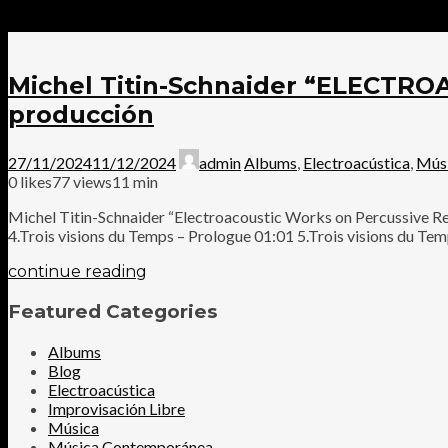
Michel Titin-Schnaider “ELECT
producción
27/11/2024
11/12/2024
admin
Albums
,
Electroacústica
,
Mús
0
likes
77 views
11 min
Michel Titin-Schnaider “Electroacoustic Works on Percussive R
4.Trois visions du Temps – Prologue 01:01 5.Trois visions du Temp
continue reading
Featured Categories
Albums
Blog
Electroacústica
Improvisación Libre
Música
Música Contemporánea