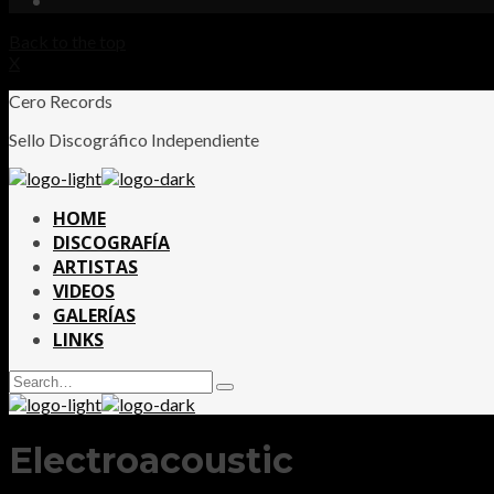
Back to the top
X
Cero Records
Sello Discográfico Independiente
HOME
DISCOGRAFÍA
ARTISTAS
VIDEOS
GALERÍAS
LINKS
Search
Type
for:
and
hit
enter
Electroacoustic