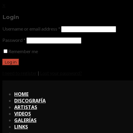
X
Login
Username or email address
*
Password
*
Remember me
I need to register
|
Lost your password?
X
HOME
DISCOGRAFÍA
ARTISTAS
VIDEOS
GALERÍAS
LINKS