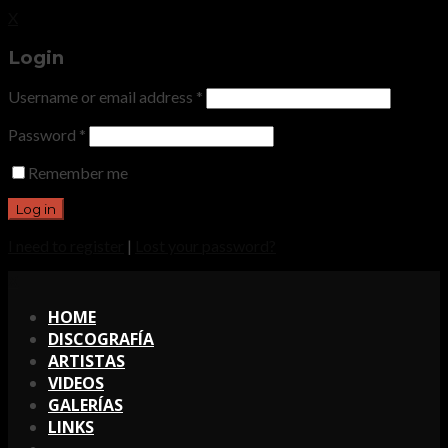
X
Login
Username or email address
*
Password
*
Remember me
I need to register
|
Lost your password?
X
HOME
DISCOGRAFÍA
ARTISTAS
VIDEOS
GALERÍAS
LINKS