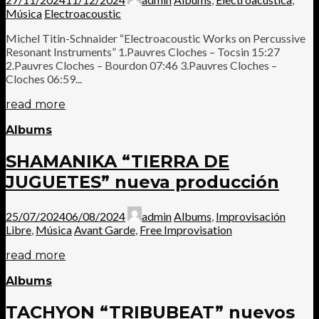
Música
Electroacoustic
Michel Titin-Schnaider “Electroacoustic Works on Percussive
Resonant Instruments” 1.Pauvres Cloches – Tocsin 15:27
2.Pauvres Cloches – Bourdon 07:46 3.Pauvres Cloches –
Cloches 06:59...
read more
Albums
SHAMANIKA “TIERRA DE
JUGUETES” nueva producción
25/07/2024
06/08/2024
admin
Albums
,
Improvisación
Libre
,
Música
Avant Garde
,
Free Improvisation
read more
Albums
TACHYON “TRIBUBEAT” nuevos