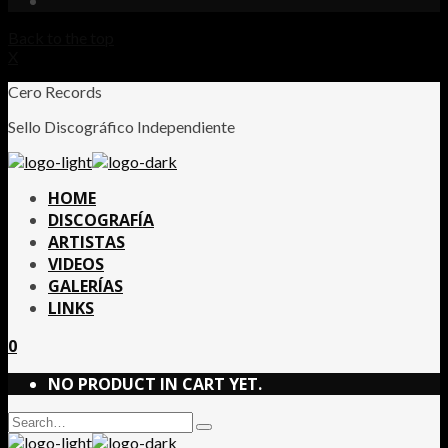
Back to the top
X
Cero Records
Sello Discográfico Independiente
HOME
DISCOGRAFÍA
ARTISTAS
VIDEOS
GALERÍAS
LINKS
0
NO PRODUCT IN CART YET.
Search
Type
for: