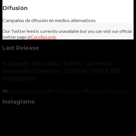
Difusión
Campañas de difusión en medios alternativos
Our Twitter feed is currently unavailable but you can visit our official
twitter page
@CeroRecords
.
Last Release
Kazuyuki Shiotaka / Esther Lamneck /
Alejandro Colavita – REFRACTIONS 屈折
KUSSESTU
by
Alejandro Colavita
/
Esther Lamneck
/
Kazuyuki Shiotaka
Instagrams