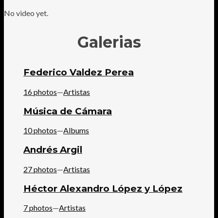
No video yet.
Galerias
Federico Valdez Perea
16 photos
—
Artistas
Música de Cámara
10 photos
—
Albums
Andrés Argil
27 photos
—
Artistas
Héctor Alexandro López y López
7 photos
—
Artistas